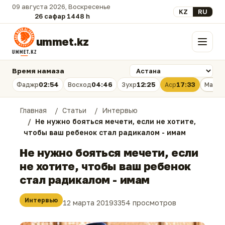
09 августа 2026, Воскресенье
Выберите язык
KZ
RU
26 сафар 1448 һ.
ummet.kz
Меню
Время намаза
02:54
04:46
12:25
17:33
Фаджр
Восход
Зухр
Аср
Магри
Главная
Статьи
Интервью
Не нужно бояться мечети, если не хотите,
чтобы ваш ребенок стал радикалом - имам
Не нужно бояться мечети, если
не хотите, чтобы ваш ребенок
стал радикалом - имам
Интервью
12 марта 2019
3354 просмотров