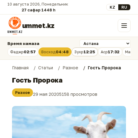
10 августа 2026, Понедельник
Выберите язык
KZ
RU
27 сафар 1448 һ.
ummet.kz
Меню
Время намаза
02:57
04:48
12:25
17:32
Фаджр
Восход
Зухр
Аср
Магри
Главная
Статьи
Разное
Гость Пророка
Гость Пророка
Разное
29 мая 2020
5158 просмотров