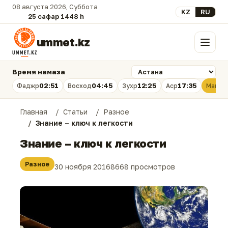
08 августа 2026, Суббота
Выберите язык
KZ
RU
25 сафар 1448 һ.
ummet.kz
Меню
Время намаза
02:51
04:45
12:25
17:35
Фаджр
Восход
Зухр
Аср
Магри
Главная
Статьи
Разное
Знание – ключ к легкости
Знание – ключ к легкости
Разное
30 ноября 2016
8668 просмотров