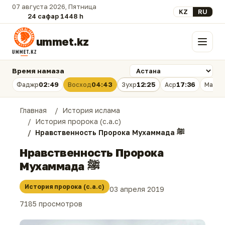
07 августа 2026, Пятница
Выберите язык
KZ
RU
24 сафар 1448 һ.
ummet.kz
Меню
Время намаза
02:49
04:43
12:25
17:36
Фаджр
Восход
Зухр
Аср
Магри
Главная
История ислама
История пророка (с.а.с)
Нравственность Пророка Мухаммада ﷺ
Нравственность Пророка
Мухаммада ﷺ
История пророка (с.а.с)
03 апреля 2019
7185 просмотров