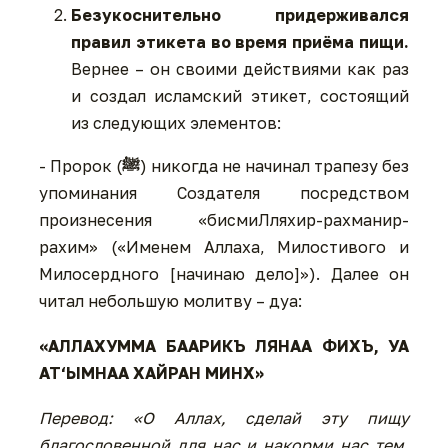
Безукоснительно придерживался
правил этикета во время приёма пищи.
Вернее – он своими действиями как раз
и создал исламский этикет, состоящий
из следующих элементов:
- Пророк (
ﷺ
) никогда не начинал трапезу без
упоминания Создателя посредством
произнесения «бисмиЛляхир-рахманир-
рахим» («Именем Аллаха, Милостивого и
Милосердного [начинаю дело]»). Далее он
читал небольшую молитву – дуа:
«АЛЛАХУММА БААРИКЪ ЛЯНАА ФИХЪ, УА
АТ‘ЫМНАА ХАЙРАН МИНХ»
Перевод: «О Аллах, сделай эту пищу
благословенной для нас и накорми нас тем,