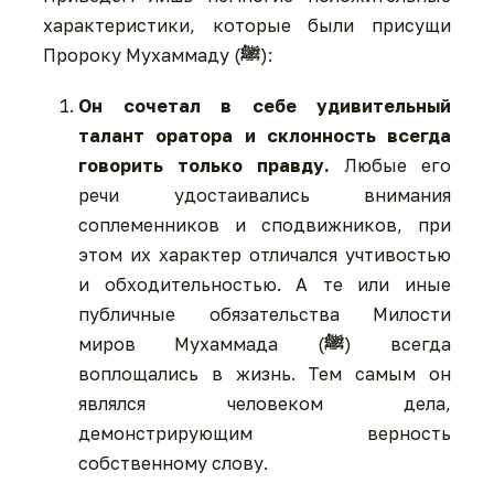
характеристики, которые были присущи
Пророку Мухаммаду (
ﷺ
):
Он сочетал в себе удивительный
талант оратора и склонность всегда
говорить только правду.
Любые его
речи удостаивались внимания
соплеменников и сподвижников, при
этом их характер отличался учтивостью
и обходительностью. А те или иные
публичные обязательства Милости
миров Мухаммада (
ﷺ
) всегда
воплощались в жизнь. Тем самым он
являлся человеком дела,
демонстрирующим верность
собственному слову.