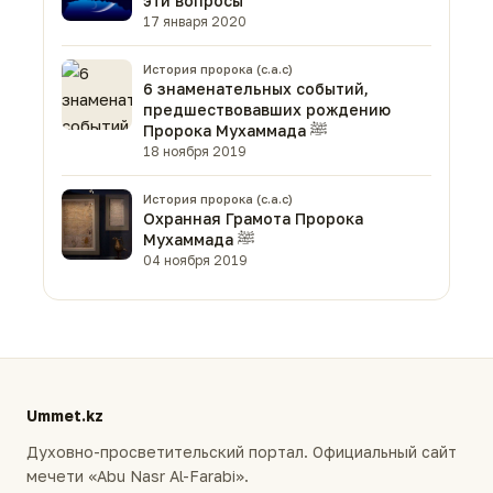
эти вопросы
17 января 2020
История пророка (с.а.с)
6 знаменательных событий,
предшествовавших рождению
Пророка Мухаммада ﷺ
18 ноября 2019
История пророка (с.а.с)
Охранная Грамота Пророка
Мухаммада ﷺ
04 ноября 2019
Ummet.kz
Духовно-просветительский портал. Официальный сайт
мечети «Abu Nasr Al-Farabi».