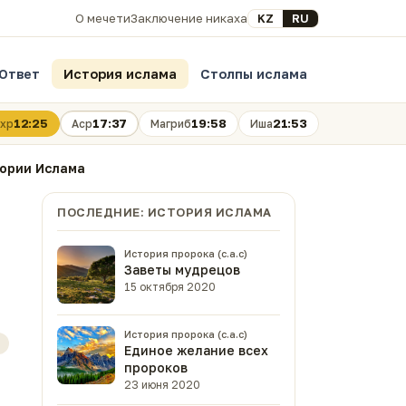
Выберите язык
KZ
RU
О мечети
Заключение никаха
Ответ
История ислама
Столпы ислама
12:25
17:37
19:58
21:53
хр
Аср
Магриб
Иша
тории Ислама
ПОСЛЕДНИЕ: ИСТОРИЯ ИСЛАМА
История пророка (с.а.с)
Заветы мудрецов
15 октября 2020
История пророка (с.а.с)
Единое желание всех
пророков
23 июня 2020