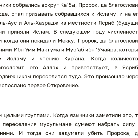
ники собрались вокруг Ка‘бы, Пророк, да благослов
жде, стал призывать собравшихся к Исламу, и на е
ль-Аус и Аль-Хазрадж из местности Ясриб (будущ
они приняли Ислам. В следующем году численнос
и когда они покидали Мекку, Пророк, да благослов
 ними Ибн Умм Мактума и Мус‘аб ибн ‘Умайра, котор
е Исламу и чтению Кур`ана. Когда количеств
гословит его Аллах и приветствует, в Ясриб
подвижникам переселится туда. Это произошло чер
ниспослано первое Откровение.
 целыми группами. Когда язычники заметили это, 
го переселения мусульмане сумеют набрать силу
ними. И тогда они задумали убить Пророка, д