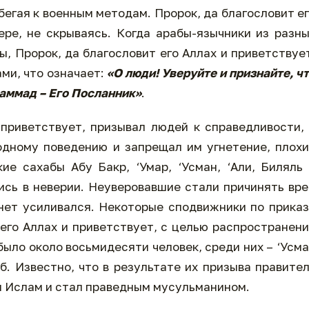
бегая к военным методам. Пророк, да благословит е
ере, не скрываясь. Когда арабы-язычники из разн
ы, Пророк, да благословит его Аллах и приветствуе
ми, что означает:
«О люди! Уверуйте и признайте, ч
хаммад – Его Посланник»
.
 приветствует, призывал людей к справедливости,
дному поведению и запрещал им угнетение, плох
ие сахабы Абу Бакр, ‘Умар, ‘Усман, ‘Али, Биляль
ись в неверии. Неуверовавшие стали причинять вр
нет усиливался. Некоторые сподвижники по прика
его Аллах и приветствует, с целью распространен
ыло около восьмидесяти человек, среди них – ‘Усм
б. Известно, что в результате их призыва правите
 Ислам и стал праведным мусульманином.