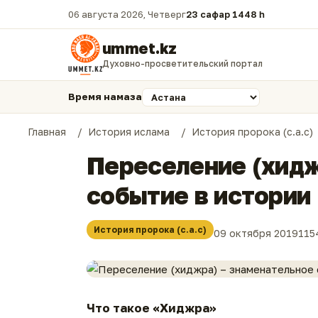
06 августа 2026, Четверг
23 сафар 1448 һ.
ummet.kz
Духовно-просветительский портал
Время намаза
Главная
История ислама
История пророка (с.а.с)
Переселение (хидж
событие в истории
История пророка (с.а.с)
09 октября 2019
115
Что такое «Хиджра»