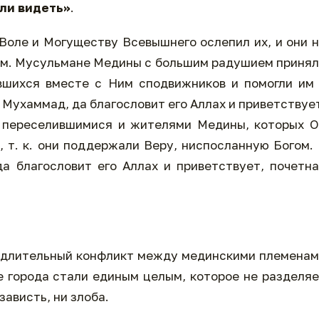
али видеть»
.
 Воле и Могуществу Всевышнего ослепил их, и они 
дом. Мусульмане Медины с большим радушием приня
вшихся вместе с Ним сподвижников и помогли им
 Мухаммад, да благословит его Аллах и приветствуе
 переселившимися и жителями Медины, которых О
 т. к. они поддержали Веру, ниспосланную Богом.
а благословит его Аллах и приветствует, почетн
 длительный конфликт между мединскими племена
е города стали единым целым, которое не разделя
зависть, ни злоба.