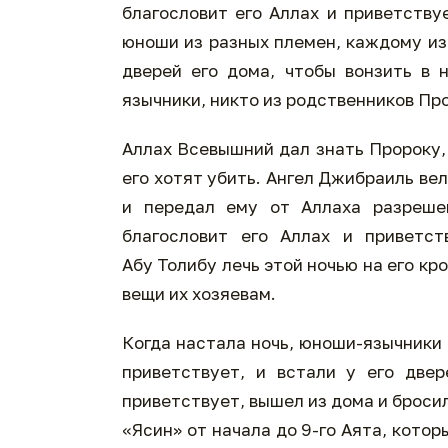
благословит его Аллах и приветству
юноши из разных племен, каждому из
дверей его дома, чтобы вонзить в 
язычники, никто из родственников Пр
Аллах Всевышний дал знать Пророку, 
его хотят убить. Ангел Джибраиль ве
и передал ему от Аллаха разреше
благословит его Аллах и приветст
Абу Толибу лечь этой ночью на его кр
вещи их хозяевам.
Когда настала ночь, юноши-язычники 
приветствует, и встали у его две
приветствует, вышел из дома и бросил
«Ясин» от начала до 9-го Аята, котор