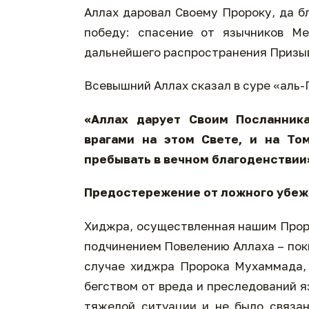
Аллах даровал Своему Пророку, да б
победу: спасение от язычников Ме
дальнейшего распространения Призыв
Всевышний Аллах сказал в суре «аль-Г
«Аллах дарует Своим Посланник
врагами на этом Свете, и на То
пребывать в вечном благоденствии
Хиджра, осуществленная нашим Проро
подчинением Повелению Аллаха – поки
случае хиджра Пророка Мухаммада, 
бегством от вреда и преследований 
тяжелой ситуации и не было связа