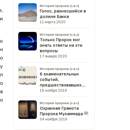
История пророка (с.а.с)
,
Голос, разнесшийся в
долине Бакка
 и
11 марта 2020
История пророка (с.а.с)
Только Пророк мог
ую
знать ответы на эти
им
вопросы
17 января 2020
го
му
История пророка (с.а.с)
6 знаменательных
л
событий,
го
предшествовавших
рождению Пророка
18 ноября 2019
 в
Мухаммада ﷺ
о
История пророка (с.а.с)
Охранная Грамота
Пророка Мухаммада ﷺ
04 ноября 2019