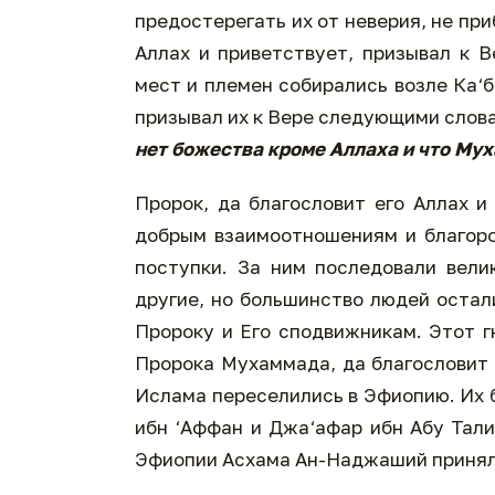
предостерегать их от неверия, не при
Аллах и приветствует, призывал к В
мест и племен собирались возле Ка‘б
призывал их к Вере следующими слова
нет божества кроме Аллаха и что Му
Пророк, да благословит его Аллах и
добрым взаимоотношениям и благоро
поступки. За ним последовали велик
другие, но большинство людей остал
Пророку и Его сподвижникам. Этот г
Пророка Мухаммада, да благословит 
Ислама переселились в Эфиопию. Их б
ибн ‘Аффан и Джа‘афар ибн Абу Тали
Эфиопии Асхама Ан-Наджаший принял