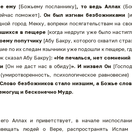
те ему
[Божьему посланнику]
, то ведь Аллах
(Бо
сейчас поможет]
. Он был изгнан безбожниками
[
дной город Мекку, вопреки посягательствам на св
авшихся в пещере
[когда недруги уже было настиг
воему попутчику
[Абу Бакру, которого охватил стра
дшие по их следам язычники уже подошли к пещере, г
к сказал Абу Бакру]
: «Не печалься, нет сомнений
ми
[Он не даст нас в обиду]
». И низвел Он
[Госпо
е
(умиротворенность, психологическое равновесие)
Слово безбожников стало низшим, а Божье слов
емогущ и бесконечно Мудр.
его Аллах и приветствует, в начале ниспослани
звещать людей о Вере, распространять Ислам 