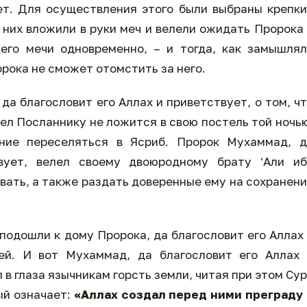
ет. Для осуществления этого были выбраны крепк
 них вложили в руки меч и велели ожидать Пророка
него мечи одновременно, – и тогда, как замышля
орока не сможет отомстить за него.
да благословит его Аллах и приветствует, о том, ч
лел Посланнику не ложится в свою постель той ночь
ние переселяться в Ясриб. Пророк Мухаммад, д
вует, велел своему двоюродному брату ‘Али иб
овать, а также раздать доверенные ему на сохранен
подошли к дому Пророка, да благословит его Аллах
рей. И вот Мухаммад, да благословит его Аллах
 в глаза язычникам горсть земли, читая при этом Су
ый означает:
«Аллах создал перед ними преграду