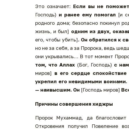
Это означает:
Если вы не поможе
Господь)
и ранее ему помогал
[и 
родного дома; безопасно покинул ро
жизнь, и был]
одним из двух, оказ
его, чтобы убить]
. Он обратился к с
но не за себя, а за Пророка, ведь ше
они укрывались… В тот момент Проро
том, что Аллах
(Бог, Господь)
с на
миров]
в его сердце спокойстви
укрепил его невидимыми воинами. 
— наивысшим. Он
[Господь миров]
Вс
Причины совершения хиджры
Пророк Мухаммад, да благословит 
Откровения получил Повеление во