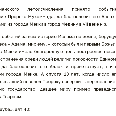
нского летоисчисления принято событие
ие Пророка Мухаммада, да благословит его Аллах
и из города Мекки в город Медину в VII веке н.э.
 событий за всю историю Ислама на земле, берущ
ека – Адама, мир ему, – который был и первым Божь
з Мекки имело благородную цель построения ново
остранения среди людей религии покорности Едино
да благословит его Аллах и приветствует, нача
м городе Мекке. А спустя 13 лет, когда число е
Всевышний повелел Пророку совершить переселение
но государство, давшее миру пример праведног
у Творцом.
ауба», аят 40: