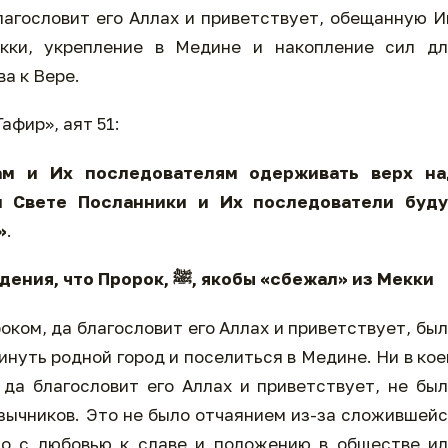
лагословит его Аллах и приветствует, обещанную 
кки, укрепление в Медине и накопление сил дл
а к Вере.
афир», аят 51:
ам и Их последователям одерживать верх на
м Свете Посланники и Их последователи буду
»
.
Предостережение от ложного убеждения, что Пророк, ﷺ, якобы «сбежал» из Мекки
ком, да благословит его Аллах и приветствует, бы
нуть родной город и поселиться в Медине. Ни в ко
да благословит его Аллах и приветствует, не бы
язычников. Это не было отчаянием из-за сложившей
но с любовью к славе и положению в обществе и