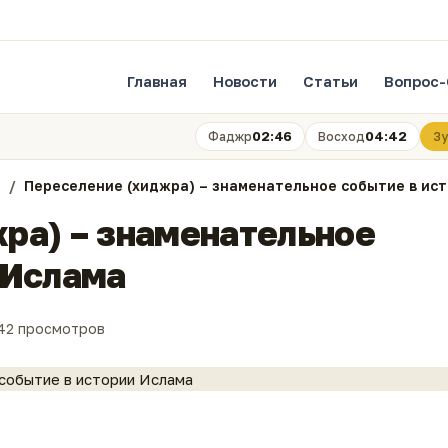
Главная
Новости
Статьи
Вопрос-
02:46
04:42
Фаджр
Восход
Зу
Переселение (хиджра) – знаменательное событие в ис
ра) – знаменательное
 Ислама
42 просмотров