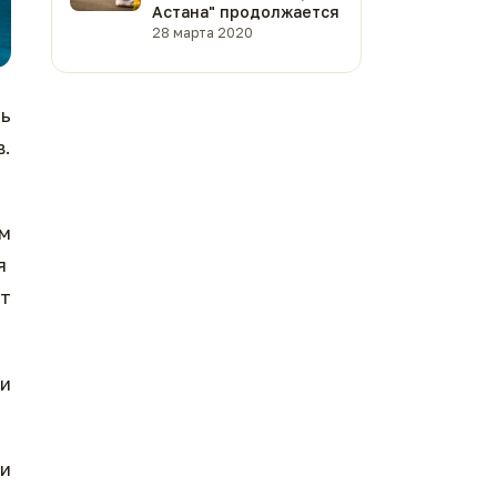
Астана" продолжается
28 марта 2020
ть
в.
ым
ия
от
 и
 и