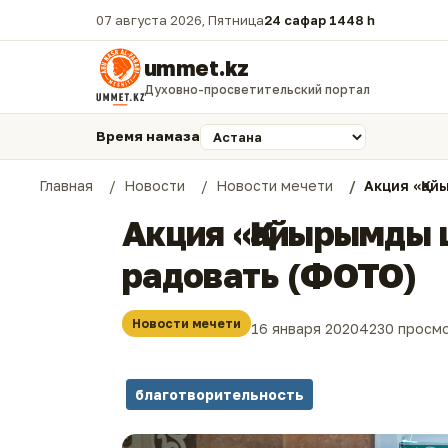
07 августа 2026, Пятница
24 сафар 1448 һ.
ummet.kz
Духовно-просветительский портал
Время намаза
Главная
Новости
Новости мечети
Акция «Қа
Акция «Қайырымды
радовать (ФОТО)
Новости мечети
16 января 2020
4230 просм
благотворительность