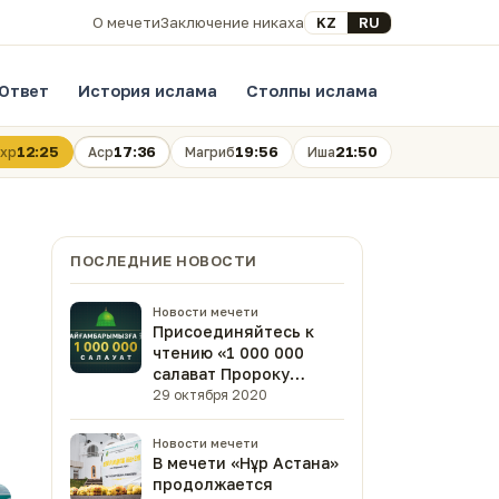
Выберите язык
KZ
RU
О мечети
Заключение никаха
Ответ
История ислама
Столпы ислама
12:25
17:36
19:56
21:50
хр
Аср
Магриб
Иша
ПОСЛЕДНИЕ НОВОСТИ
Новости мечети
Присоединяйтесь к
чтению «1 000 000
салават Пророку
Мухаммаду ﷺ»
29 октября 2020
Новости мечети
В мечети «Нұр Астана»
продолжается