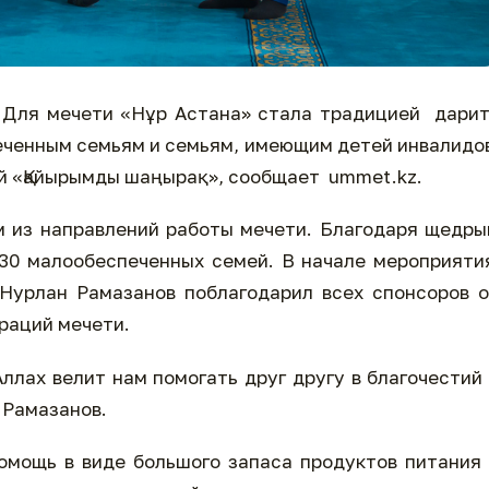
Для мечети «Нұр Астана» стала традицией дари
ченным семьям и семьям, имеющим детей инвалидо
ий «Қайырымды шаңырақ», сообщает ummet.kz.
м из направлений работы мечети. Благодаря щедр
30 малообеспеченных семей. В начале мероприят
Нурлан Рамазанов поблагодарил всех спонсоров 
раций мечети.
ллах велит нам помогать друг другу в благочестий
 Рамазанов.
омощь в виде большого запаса продуктов питания