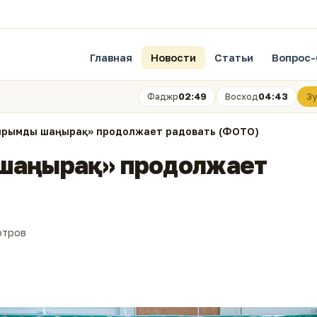
Главная
Новости
Статьи
Вопрос-
02:49
04:43
Фаджр
Восход
Зу
йырымды шаңырақ» продолжает радовать (ФОТО)
 шаңырақ» продолжает
отров