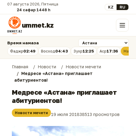
07 августа 2026, Пятница
Выберите язык
KZ
RU
24 сафар 1448 һ.
ummet.kz
Меню
Время намаза
02:49
04:43
12:25
17:36
Фаджр
Восход
Зухр
Аср
Магри
Главная
Новости
Новости мечети
Медресе «Астана» приглашает
абитуриентов!
Медресе «Астана» приглашает
абитуриентов!
Новости мечети
19 июля 2018
38513 просмотров