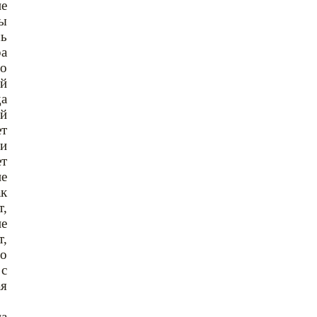
не
ды
шь
ра
го
ый
да
ый
ет
ми
ет
не
ак
т,
ие
т,
по
 с
ая
на