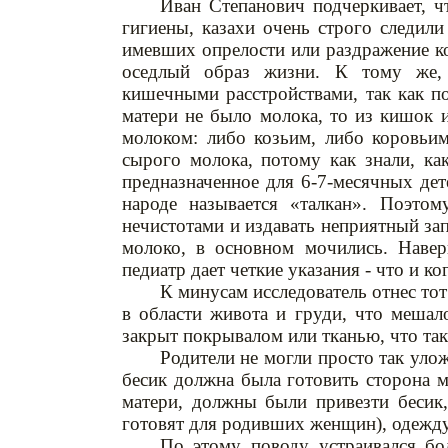
Иван Степанович подчеркивает, чт
гигиены, казахи очень строго следили
имевших опрелости или раздражение ко
оседлый образ жизни. К тому же, 
кишечными расстройствами, так как п
матери не было молока, то из кишок 
молоком: либо козьим, либо коровьим
сырого молока, потому как знали, ка
предназначенное для 6-7-месячных дет
народе называется «талкан». Поэтом
нечистотами и издавать неприятный запа
молоко, в основном мочились. Навер
педиатр дает четкие указания - что и ко
К минусам исследователь отнес тот
в области живота и груди, что меша
закрыт покрывалом или тканью, что та
Родители не могли просто так уло
бесик должна была готовить сторона м
матери, должны были привезти бесик
готовят для родивших женщин), одежд
По этому поводу устраивался бо