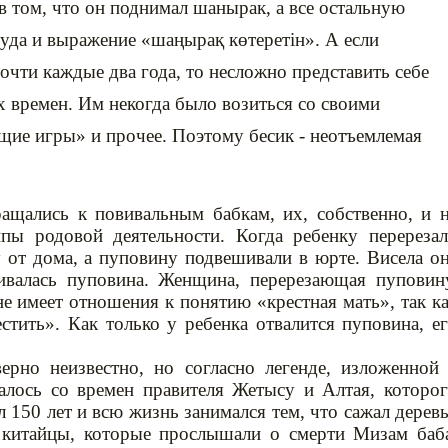
в том, что он поднимал шанырак, а все остальную
да и выражение «шаңырақ көтеретін». А если
очти каждые два года, то несложно представить себе
 времен. Им некогда было возиться со своими
щие игры» и прочее. Поэтому бесик - неотъемлемая
ращались к повивальным бабкам, их, собственно, и 
ы родовой деятельности. Когда ребенку перереза
 от дома, а пуповину подвешивали в юрте. Висела о
ливалась пуповина. Женщина, перерезающая пуповин
 не имеет отношения к понятию «крестная мать», так к
стить». Как только у ребенка отвалится пуповина, е
ерно неизвестно, но согласно легенде, изложенной
чалось со времен правителя Жетысу и Алтая, которо
 150 лет и всю жизнь занимался тем, что сажал дерев
 китайцы, которые прослышали о смерти Мизам баб