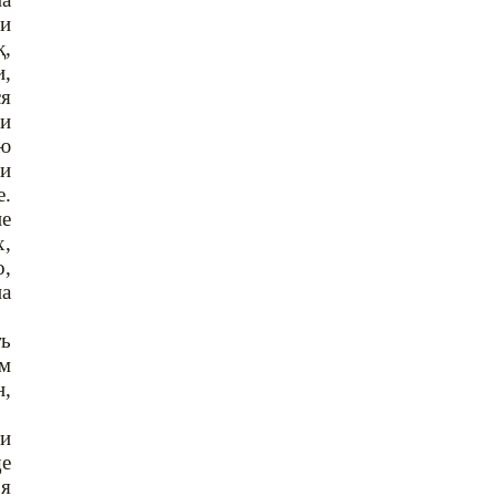
ми
қ,
и,
ся
и
ую
ли
е.
не
х,
о,
на
ть
ом
н,
ти
ще
 я