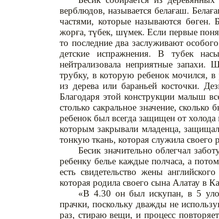
верблюдов, называется белағаш. Белағ
частями, которые называются бөген. Бе
жорға, түбек, шүмек. Если первые поня
то последние два заслуживают особого
детские испражнения. В тубек нас
нейтрализовала неприятные запахи. 
трубку, в которую ребенок мочился, в 
из дерева или бараньей косточки. Де
Благодаря этой конструкции малыш вс
столько сакральное значение, сколько 
ребенок был всегда защищен от холода 
которым закрывали младенца, защищало
тонкую ткань, которая служила своего 
Бесик значительно облегчал забот
ребенку белье каждые полчаса, а потом
есть свидетельство жены английског
которая родила своего сына Алатау в Ка
«В 4.30 он был искупан, в 5 уло
прачки, поскольку дважды не использу
раз, стираю вещи, и процесс повторяет