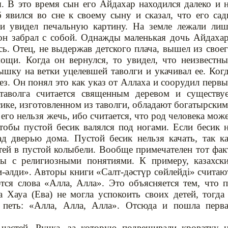
ы. В это время сын его Айдахар находился далеко и 
 явился во сне к своему сыну и сказал, что его са
и увидел печальную картину. На земле лежали ли
 он забрал с собой. Однажды маленькая дочь Айдаха
сь. Отец, не выдержав детского плача, вышел из свое
ощи. Когда он вернулся, то увидел, что неизвестн
шку на ветки уцелевшей таволги и укачивал ее. Ког
з. Он понял это как указ от Аллаха и соорудил перв
таволга считается священным деревом и существу
есике, изготовленном из таволги, обладают богатырски
 его нельзя жечь, ибо считается, что род человека мож
чтобы пустой бесик валялся под ногами. Если бесик 
ад дверью дома. Пустой бесик нельзя качать, так к
тей в пустой колыбели. Вообще примечателен тот фак
ны с религиозными понятиями. К примеру, казахск
-әлди». Авторы книги «Салт-дәстүр сөйлейді» считаю
ся слова «Алла, Алла». Это объясняется тем, что 
 Хауа (Ева) не могла успокоить своих детей, тогда
л петь: «Алла, Алла, Алла». Отсюда и пошла перв
 частей. Ручка, за которую подвешивали кроватку 