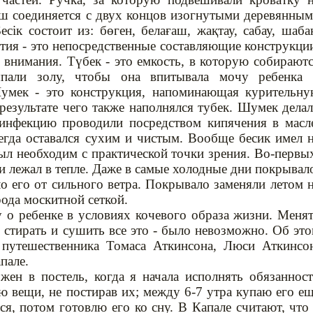
аш соединяется с двух концов изогнутыми деревянны
сік состоит из: бөген, белағаш, жақтау, сабау, шаба
тия - это непосредственные составляющие конструкци
 внимания. Түбек - это емкость, в которую собирают
ыпали золу, чтобы она впитывала мочу ребенка 
Шумек - это конструкция, напоминающая курительн
результате чего также наполнялся тубек. Шумек дела
зинфекцию проводили посредством кипячения в масл
егда оставался сухим и чистым. Вообще бесик имел 
был необходим с практической точки зрения. Во-первы
и лежал в тепле. Даже в самые холодные дни покрывал
 его от сильного ветра. Покрывало заменяли летом 
рода москитной сеткой.
у о ребенке в условиях кочевого образа жизни. Меня
 стирать и сушить все это - было невозможно. Об эт
о путешественника Томаса Аткинсона, Люси Аткинсо
пале.
жен в постель, когда я начала исполнять обязаннос
ю вещи, не постирав их; между 6-7 утра купаю его е
ся, потом готовлю его ко сну. В Капале считают, что