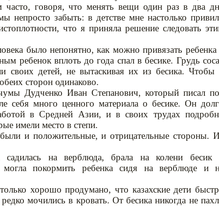
м часто, говоря, что менять вещи один раз в два д
мы непросто забыть: в детстве мне настолько приви
стоплотности, что я приняла решение следовать эт
ловека было непонятно, как можно привязать ребенка
ным ребенок вплоть до года спал в бесике. Грудь сос
ли своих детей, не вытаскивая их из бесика. Чтобы
 обеих сторон одинаково.
 чумы Дудченко Иван Степанович, который писал п
ле себя много ценного материала о бесике. Он дол
работой в Средней Азии, и в своих трудах подроб
рые имели место в степи.
 были и положительные, и отрицательные стороны. 
 садилась на верблюда, брала на колени бесик 
а могла покормить ребенка сидя на верблюде и 
только хорошо продумано, что казахские дети быст
редко мочились в кровать. От бесика никогда не пах