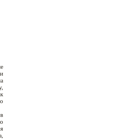
не
ли
на
у,
ак
го
 в
го
ья
а,