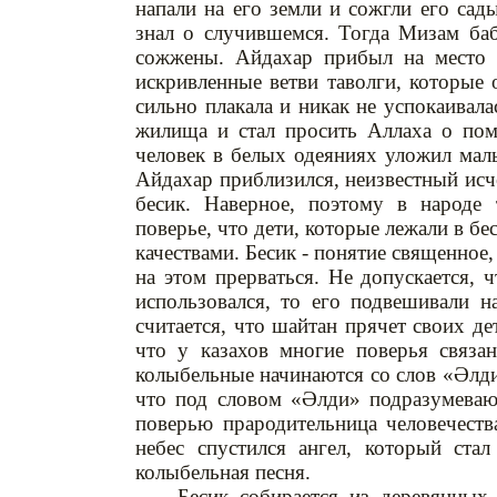
напали на его земли и сожгли его сад
знал о случившемся. Тогда Мизам баб
сожжены. Айдахар прибыл на место 
искривленные ветви таволги, которые
сильно плакала и никак не успокаивала
жилища и стал просить Аллаха о пом
человек в белых одеяниях уложил малы
Айдахар приблизился, неизвестный исче
бесик. Наверное, поэтому в народе 
поверье, что дети, которые лежали в б
качествами. Бесик - понятие священное,
на этом прерваться. Не допускается, 
использовался, то его подвешивали н
считается, что шайтан прячет своих де
что у казахов многие поверья связа
колыбельные начинаются со слов «Әлди
что под словом «Әлди» подразумевают
поверью прародительница человечества
небес спустился ангел, который ста
колыбельная песня.
Бесик собирается из деревянных