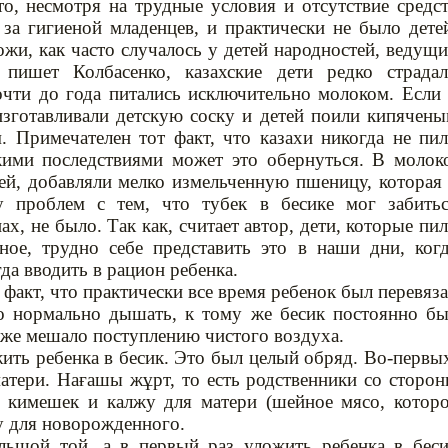
о, несмотря на трудные условия и отсутствие средс
 за гигиеной младенцев, и практически не было дете
жи, как часто случалось у детей народностей, ведущ
пишет Колбасенко, казахские дети редко страда
очти до года питались исключительно молоком. Если
изготавливали детскую соску и детей поили кипячен
. Примечателен тот факт, что казахи никогда не пи
кими последствиями может это обернуться. В молок
ей, добавляли мелко измельченную пшеницу, которая
у проблем с тем, что тубек в бесике мог забить
х, не было. Так как, считает автор, дети, которые пи
ное, трудно себе представить это в наши дни, ког
гда вводить в рацион ребенка.
 факт, что практически все время ребенок был перевяз
ло нормально дышать, к тому же бесик постоянно б
кже мешало поступлению чистого воздуха.
жить ребенка в бесик. Это был целый обряд. Во-первы
атери. Нағашы жұрт, то есть родственники со сторо
, кимешек и калжу для матери (шейное мясо, котор
у для новорожденного.
льшой той, а в первый раз уложить ребенка в бес