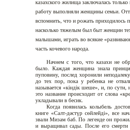
казахского жилища заключалась только 
работу выполняли женщины семьи. Отту
вспомнить, что и рожать приходилось п
насколько тяжелым был быт женщин тех
малышами, играть во всякие «развиваю
часть кочевого народа.
Начнем с того, что казахи не об
было. Каждая женщина знала принцип
пуповину, послед хоронили неподалеку
до тех пор, пока у ребенка не отва
называется «кіндік шеше», и, по сути,
это название происходит от слова «кре
укладывали в бесик.
Когда появилась колыбель достов
книге «Салт-дәстүр сөйлейді», все на
звали Мизам баб. По легенде он прожил
и выращивал сады. После его смерти