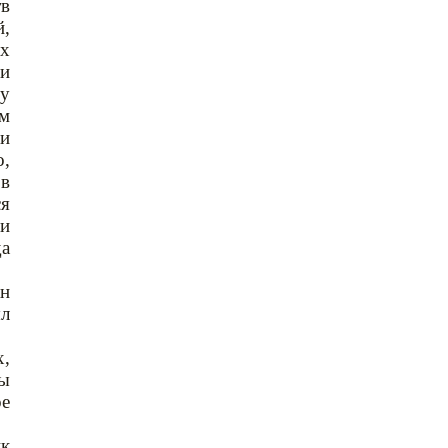
тв
й,
их
ли
 у
ым
ли
о,
 в
ся
ли
да
ан
ыл
х,
ны
ое
ик