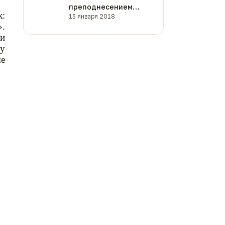
преподнесением
к:
подарков
15 января 2018
».
 и
ту
ые