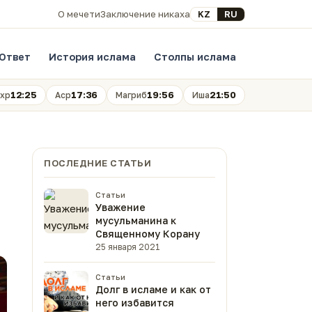
Выберите язык
KZ
RU
О мечети
Заключение никаха
Ответ
История ислама
Столпы ислама
12:25
17:36
19:56
21:50
хр
Аср
Магриб
Иша
ПОСЛЕДНИЕ СТАТЬИ
Статьи
Уважение
мусульманина к
Священному Корану
25 января 2021
Статьи
Долг в исламе и как от
него избавится