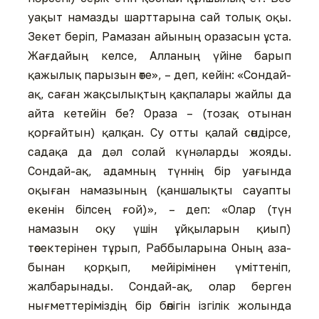
уақыт намазды шарттарына сай толық оқы.
Зекет беріп, Рамазан айының оразасын ұста.
Жағдайың келсе, Алланың үйіне барып
қажылық парызын өте», – деп, кейін: «Сондай-
ақ, саған жақсылықтың қақпалары жайлы да
айта кетейін бе? Ораза – (тозақ отынан
қорғайтын) қалқан. Су отты қалай сөндірсе,
садақа да дәл солай күнәларды жояды.
Сондай-ақ, адамның түннің бір уағында
оқыған намазының (қаншалықты сауапты
екенін білсең ғой)», – деп: «Олар (түн
намазын оқу үшін ұйқыларын қиып)
төсектерінен тұрып, Раббыларына Оның аза-
бынан қорқып, мейірімінен үміттеніп,
жалбарынады. Сондай-ақ, олар берген
нығметтеріміздің бір бөлігін ізгілік жолында