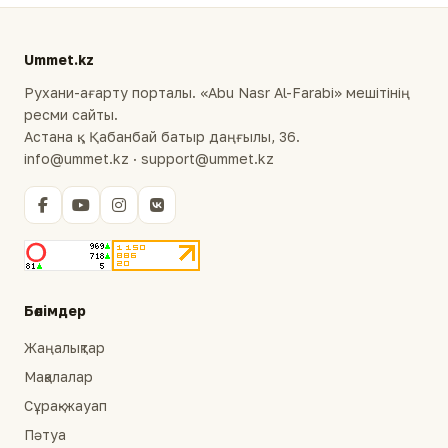
Ummet.kz
Рухани-ағарту порталы. «Abu Nasr Al-Farabi» мешітінің
ресми сайты.
Астана қ., Қабанбай батыр даңғылы, 36.
info@ummet.kz · support@ummet.kz
Бөлімдер
Жаңалықтар
Мақалалар
Сұрақ-жауап
Пәтуа