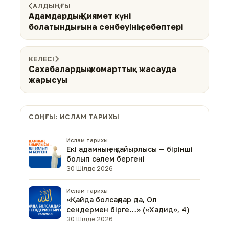
АЛДЫҢҒЫ
Адамдардың Қиямет күні
болатындығына сенбеуінің себептері
КЕЛЕСІ
Сахабалардың жомарттық жасауда
жарысуы
СОҢҒЫ: ИСЛАМ ТАРИХЫ
Ислам тарихы
Екі адамның ең қайырлысы — бірінші
болып сәлем бергені
30 Шілде 2026
Ислам тарихы
«Қайда болсаңдар да, Ол
сендермен бірге…» («Хадид», 4)
30 Шілде 2026