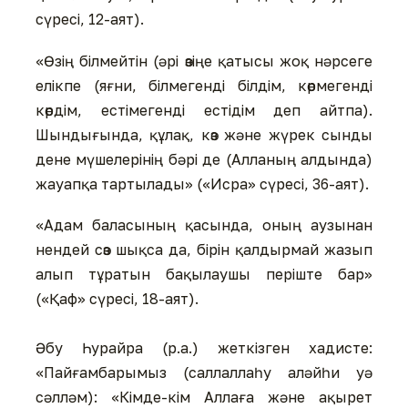
сүресі, 12-аят).
«Өзің білмейтін (әрі өзіңе қатысы жоқ нәрсеге
елікпе (яғни, білмегенді білдім, көрмегенді
көрдім, естімегенді естідім деп айтпа).
Шындығында, құлақ, көз және жүрек сынды
дене мүшелерінің бәрі де (Алланың алдында)
жауапқа тартылады» («Исра» сүресі, 36-аят).
«Адам баласының қасында, оның аузынан
нендей сөз шықса да, бірін қалдырмай жазып
алып тұратын бақылаушы періште бар»
(«Қаф» сүресі, 18-аят).
Әбу Һурайра (р.а.) жеткізген хадисте:
«Пайғамбарымыз (саллаллаһу аләйһи уә
сәлләм): «Кімде-кім Аллаға және ақырет