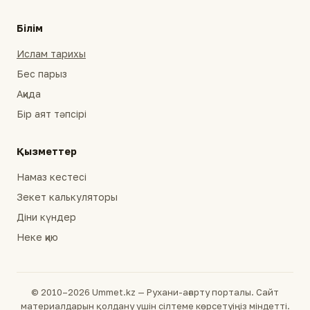
Білім
Ислам тарихы
Бес парыз
Ақида
Бір аят тәпсірі
Қызметтер
Намаз кестесі
Зекет калькуляторы
Діни күндер
Неке қию
© 2010–2026 Ummet.kz — Рухани-ағарту порталы. Сайт
материалдарын қолдану үшін сілтеме көрсетуіңіз міндетті.