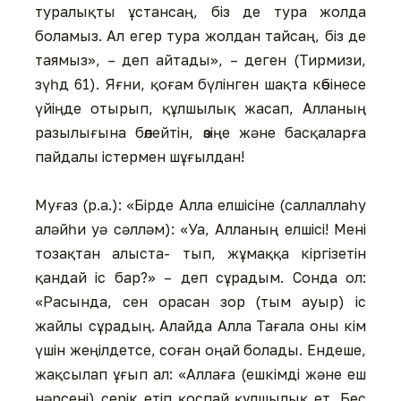
туралықты ұстансаң, біз де тура жолда
боламыз. Ал егер тура жолдан тайсаң, біз де
таямыз», – деп айтады», – деген (Тирмизи,
зүһд 61). Яғни, қоғам бүлінген шақта көбінесе
үйіңде отырып, құлшылық жасап, Алланың
разылығына бөлейтін, өзіңе және басқаларға
пайдалы істермен шұғылдан!
Муғаз (р.а.): «Бірде Алла елшісіне (саллаллаһу
аләйһи уә сәлләм): «Уа, Алланың елшісі! Мені
тозақтан алыста- тып, жұмаққа кіргізетін
қандай іс бар?» – деп сұрадым. Сонда ол:
«Расында, сен орасан зор (тым ауыр) іс
жайлы сұрадың. Алайда Алла Тағала оны кім
үшін жеңілдетсе, соған оңай болады. Ендеше,
жақсылап ұғып ал: «Аллаға (ешкімді және еш
нәрсені) серік етіп қоспай құлшылық ет. Бес