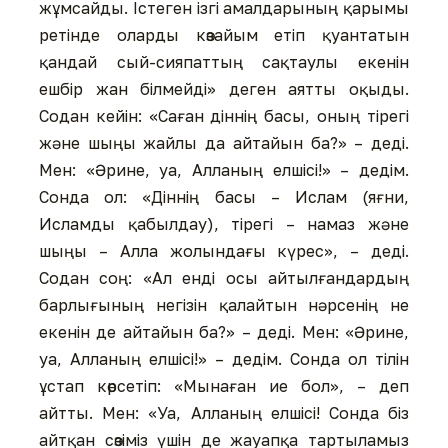
жұмсайды. Істеген ізгі амалдарының қарымы
ретінде оларды көзайым етіп қуантатын
қандай сый-сияпаттың сақтаулы екенін
ешбір жан білмейді» деген аятты оқыды.
Содан кейін: «Саған діннің басы, оның тірегі
және шыңы жайлы да айтайын ба?» – деді.
Мен: «Әрине, уа, Алланың елшісі!» – дедім.
Сонда ол: «Діннің басы – Ислам (яғни,
Исламды қабылдау), тірегі – намаз және
шыңы – Алла жолындағы күрес», – деді.
Содан соң: «Ал енді осы айтылғандардың
барлығының негізін қалайтын нәрсенің не
екенін де айтайын ба?» – деді. Мен: «Әрине,
уа, Алланың елшісі!» – дедім. Сонда ол тілін
ұстап көрсетіп: «Мынаған ие бол», – деп
айтты. Мен: «Уа, Алланың елшісі! Сонда біз
айтқан сөзіміз үшін де жауапқа тартыламыз