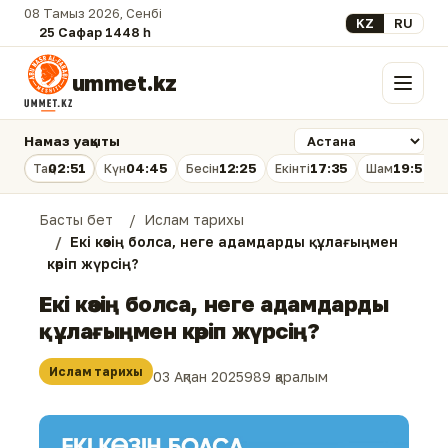
08 Тамыз 2026, Сенбі
Select your lan
KZ
RU
25 Сафар 1448 һ.
ummet.kz
Мәзір
Намаз уақыты
02:51
04:45
12:25
17:35
19:54
Таң
Күн
Бесін
Екінті
Шам
Басты бет
Ислам тарихы
Екі көзің болса, неге адамдарды құлағыңмен
көріп жүрсің?
Екі көзің болса, неге адамдарды
құлағыңмен көріп жүрсің?
Ислам тарихы
03 Ақпан 2025
989 қаралым