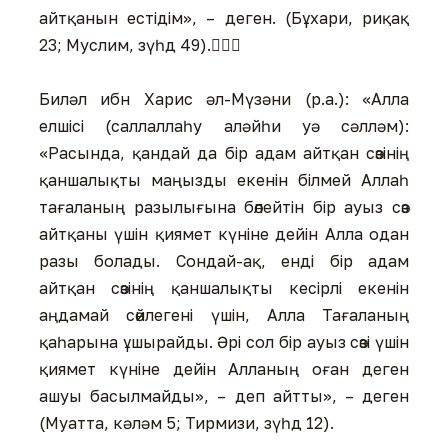
айтқанын естідім», – деген. (Бұхари, риқақ
23; Муслим, зүһд 49). ِِِ
Биләл ибн Харис әл-Мүзәни (р.а.): «Алла
елшісі (саллаллаһу аләйһи уә сәлләм):
«Расында, қандай да бір адам айтқан сөзінің
қаншалықты маңызды екенін білмей Аллаһ
тағаланың разылығына бөлейтін бір ауыз сөз
айтқаны үшін қиямет күніне дейін Алла одан
разы болады. Сондай-ақ, енді бір адам
айтқан сөзінің қаншалықты кесірлі екенін
аңдамай сөйлегені үшін, Алла Тағаланың
қаһарына ұшырайды. Әрі сол бір ауыз сөзі үшін
қиямет күніне дейін Алланың оған деген
ашуы басылмайды», – деп айтты», – деген
(Муатта, кәләм 5; Тирмизи, зүһд 12).