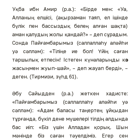
Уқба ибн Амир (р.а.): «Бірде мен: «Уа,
Алланың елшісі, (ақырзаман таяп, ел ішінде
бүлік пен бассыздық белең алған шақта)
аман қалудың жолы қандай?» – деп сұрадым.
Сонда Пайғамбарымыз (саллаллаһу аләйһи
уә сәлләм): «Тіліңе ие бол! Үйің саған
таршылық етпесін! Істеген күнәларыңды көз
жасыңмен жуып-шай», – деп жауап берді», –
деген. (Тирмизи, зүһд 61).
Әбу Сайыдден (р.а.) жеткен хадисте:
«Пайғамбарымыз (саллаллаһу аләйһи уә
сәлләм): «Адам баласы таңертең ұйқыдан
тұрғанда, бүкіл дене мүшелері тілдің алдында
бас иіп: «Біз үшін Алладан қорық. Шын
мәнінде біз саған тәуелдіміз. Егер сен