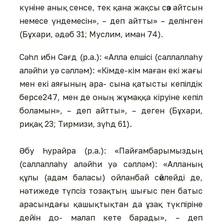
күніне анық сенсе, тек қана жақсы сөз айтсын
немесе үндемесін», – деп айтты» – делінген
(Бұхари, әдәб 31; Муслим, иман 74).
Сәһл ибн Сағд (р.а.): «Алла елшісі (саллаллаһу
аләйһи уә сәлләм): «Кімде-кім маған екі жағы
мен екі аяғының ара- сына қатысты кепілдік
берсе247, мен де оның жұмаққа кіруіне кепіл
боламын», – деп айтты», – деген (Бұхари,
риқақ 23; Тирмизи, зүһд 61).
Әбу Һурайра (р.а.): «Пайғамбарымыздың
(саллаллаһу аләйһи уә сәлләм): «Алланың
құлы (адам баласы) ойланбай сөйлейді де,
нәтижеде түпсіз тозақтың шығыс пен батыс
арасындағы қашықтықтан да ұзақ түкпіріне
дейін до- малап кете барады», – деп