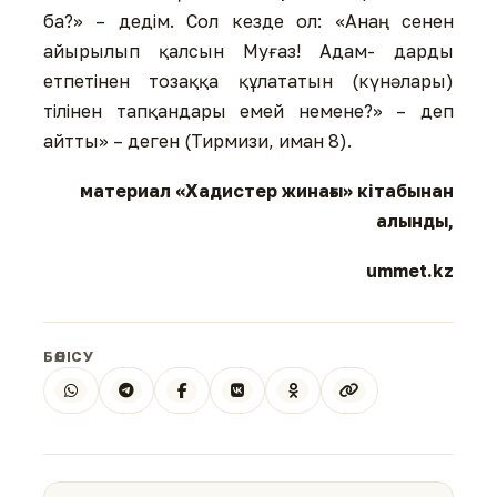
ба?» – дедім. Сол кезде ол: «Анаң сенен
айырылып қалсын Муғаз! Адам- дарды
етпетінен тозаққа құлататын (күнәлары)
тілінен тапқандары емей немене?» – деп
айтты» – деген (Тирмизи, иман 8).
материал «Хадистер жинағы» кітабынан
алынды,
ummet.kz
БӨЛІСУ