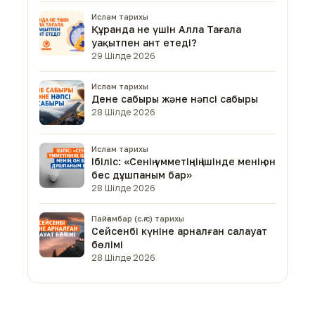
Ислам тарихы
Құранда не үшін Алла Тағала
уақытпен ант етеді?
29 Шілде 2026
Ислам тарихы
Дене сабыры және нәпсі сабыры
28 Шілде 2026
Ислам тарихы
Ібіліс: «Сенің үмметіңнің ішінде менің он
бес дұшпаным бар»
28 Шілде 2026
Пайғамбар (с.ғ.с) тарихы
Сейсенбі күніне арналған салауат
бөлімі
28 Шілде 2026