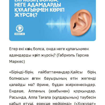
Егер екі көзің болса, онда неге құлағыңмен
адамдарды көріп жүрсің? (Габриэль Гарсиа
Маркес)
«Біріңді-бірің ғайбаттамаңдар.Қайсы бірің
болмасын өлген бауырының етін жегенді
қалайды ма? Әрине, бұдан жиіркенесіңдер.
Ендеше, Алланың (азабынан) қорқыңдар.
Расында, Алла Тағала (құлдарының) тәубесін
қабыл етуші, ерекше мейірімді» («Хужурат»