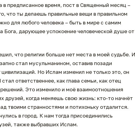
 в предписанное время, пост в Священный месяц –
о, что ты делаешь правильные вещи в правильном
жно для любого человека – быть в мире с самим
 на Бога, дарующее успокоение человеческой душе от
решил, что религии больше нет места в моей судьбе. 
незапно стал мусульманином, оставив позади
 цивилизаций. Но Ислам изменил не только это, он
 стал ответственнее, как глава семьи, как отец
 решений. Это изменило и моё взаимоотношения
х друзей, когда меняешь свою жизнь: кто-то начнёт
над твоими странностями и потихоньку отдалится.
рнулись в город. К нам тогда присоединились
рузей, также выбравших Ислам.