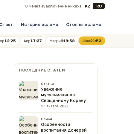
Выберите язык
KZ
RU
О мечети
Заключение никаха
Ответ
История ислама
Столпы ислама
12:25
17:37
19:58
21:53
хр
Аср
Магриб
Иша
ПОСЛЕДНИЕ СТАТЬИ
Статьи
Уважение
мусульманина к
Священному Корану
25 января 2021
Семья
Особенности
воспитания дочерей