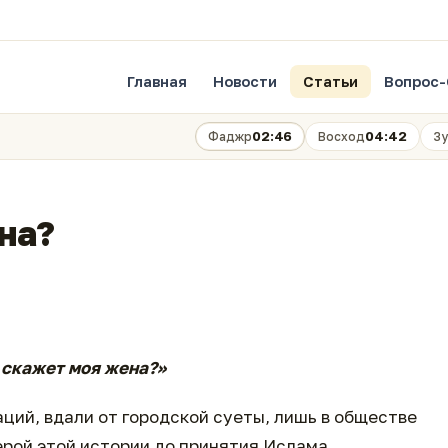
Главная
Новости
Статьи
Вопрос-
02:46
04:42
Фаджр
Восход
Зу
на?
 скажет моя жена?»
заций, вдали от городской суеты, лишь в обществе
рой этой истории до принятия Ислама.