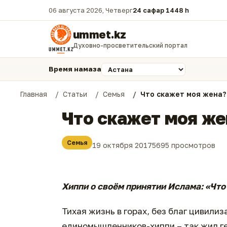
06 августа 2026, Четверг
24 сафар 1448 һ.
ummet.kz
Духовно-просветительский портал
Время намаза
Главная
Статьи
Семья
Что скажет моя жена?
Что скажет моя же
Семья
19 октября 2017
5695 просмотров
Хиппи о своём принятии Ислама: «Что
Тихая жизнь в горах, без благ цивили
единомышленников-хиппи – так жил ге