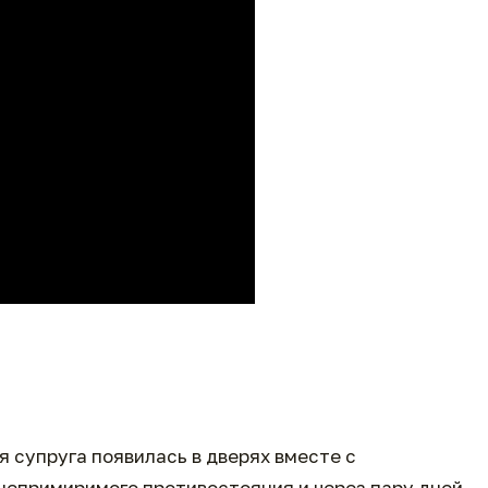
я супруга появилась в дверях вместе с
непримиримого противостояния и через пару дней