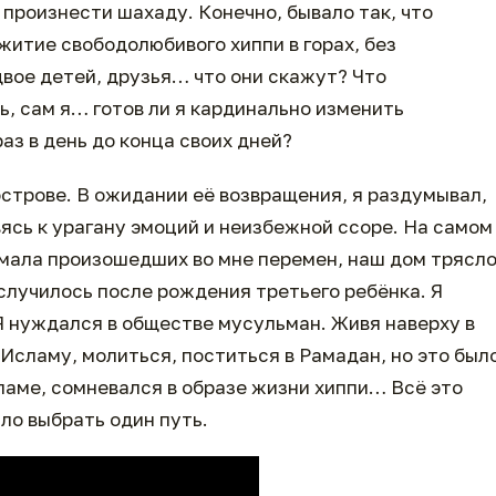
и произнести шахаду. Конечно, бывало так, что
житие свободолюбивого хиппи в горах, без
двое детей, друзья… что они скажут? Что
ь, сам я… готов ли я кардинально изменить
аз в день до конца своих дней?
острове. В ожидании её возвращения, я раздумывал,
вясь к урагану эмоций и неизбежной ссоре. На самом
нимала произошедших во мне перемен, наш дом трясл
о случилось после рождения третьего ребёнка. Я
 Я нуждался в обществе мусульман. Живя наверху в
Исламу, молиться, поститься в Рамадан, но это был
сламе, сомневался в образе жизни хиппи… Всё это
ло выбрать один путь.