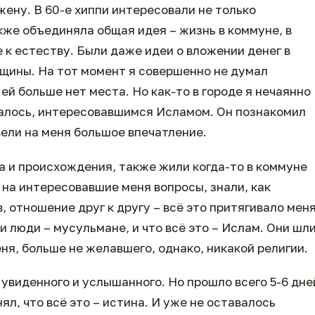
жену. В 60-е хиппи интересовали не только
акже объединяла общая идея – жизнь в коммуне, в
 к естеству. Были даже идеи о вложении денег в
щины. На тот момент я совершенно не думал
 ей больше нет места. Но как-то в городе я нечаянно
залось, интересовавшимся Исламом. Он познакомил
ели на меня большое впечатление.
та и происхождения, также жили когда-то в коммуне
 на интересовавшие меня вопросы, знали, как
, отношение друг к другу – всё это притягивало мен
ти люди – мусульмане, и что всё это – Ислам. Они шл
ня, больше не желавшего, однако, никакой религии.
увиденного и услышанного. Но прошло всего 5-6 дне
ял, что всё это – истина. И уже не оставалось