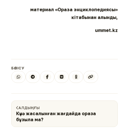
материал «Ораза энциклопедиясы»
кітабынан алынды,
ummet.kz
БӨЛІСУ
АЛДЫҢҒЫ
Күнә жасалынған жағдайда ораза
бұзыла ма?