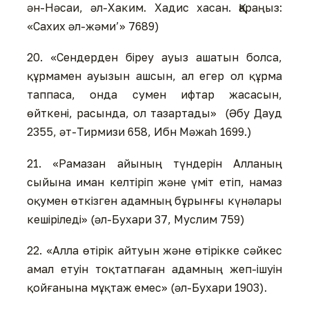
ән-Нәсаи, әл-Хаким. Хадис хасан. Қараңыз:
«Сахих әл-жәми’» 7689)
20. «Сендерден біреу ауыз ашатын болса,
құрмамен ауызын ашсын, ал егер ол құрма
таппаса, онда сумен ифтар жасасын,
өйткені, расында, ол тазартады» (Әбу Дауд
2355, әт-Тирмизи 658, Ибн Мәжаһ 1699.)
21. «Рамазан айының түндерін Алланың
сыйына иман келтіріп және үміт етіп, намаз
оқумен өткізген адамның бұрынғы күнәлары
кешіріледі» (әл-Бухари 37, Муслим 759)
22. «Алла өтірік айтуын және өтірікке сәйкес
амал етуін тоқтатпаған адамның жеп-ішуін
қойғанына мұқтаж емес» (әл-Бухари 1903).