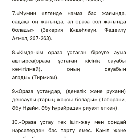
7.«Мүмин өлгенде намаз бас жағында,
садақа оң жағында, ал ораза сол жағында
болады» (Зәкәрия Қандәһлеуи, Фәдәилү
Ағмәл, 267-263).
8.«Кімде-кім ораза ұстаған біреуге ауыз
аштырса(ораза ұстаған кісінің сауабы
кемітілмей), оның сауабын
алады» (Тирмизи).
9.«Ораза ұстаңдар, (денелік және рухани)
денсаулықтарың жақсы болады» (Табәрани,
Әбу Нұайм, Әбу Һүрайрадан риуаят еткен).
10.«Ораза ұстау тек ішіп-жеу мен сондай
нәрселерден бас тарту емес. Кәміл және