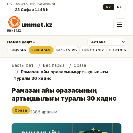
06 Тамыз 2026, Бейсенбі
Select your lan
KZ
RU
23 Сафар 1448 һ.
ummet.kz
Мәзір
Намаз уақыты
02:46
04:42
12:25
17:37
19:58
Таң
Күн
Бесін
Екінті
Шам
Басты бет
Бес парыз
Ораза
Рамазан айы оразасының артықшылығы
туралы 30 хадис
Рамазан айы оразасының
артықшылығы туралы 30 хадис
Ораза
2886 қаралым