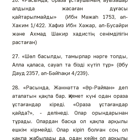
алдында жасаған дұғасы
қайтарылмайды» (Ибн Мәжаһ 1753, әл-
Хаким 1/422. Хафиз Ибн Хәжар, әл-Бусайри
және Ахмад Шакир хадистің сенімділігін
растаған)
27. «Шөл басылды, тамырлар нәрге толды,
Алла қаласа, сауап та бізді күтіп тұр» (Әбу
Дауд 2357, әл-Бәйһақи 4/239).
28. «Расында, Жәннәтта «Әр-Райяан» деп
аталатын қақпа бар. Қиямет күні одан ораза
ұстағандар кіреді. «Ораза ұстағандар
қайда?», - делінеді. Олар орындарынан
тұрады. Олардан басқа ол қақпа арқылы
ешкім кірмейді. Олар кіріп болған соң ол
қақпа жабылады да, одан кейін ол арқылы