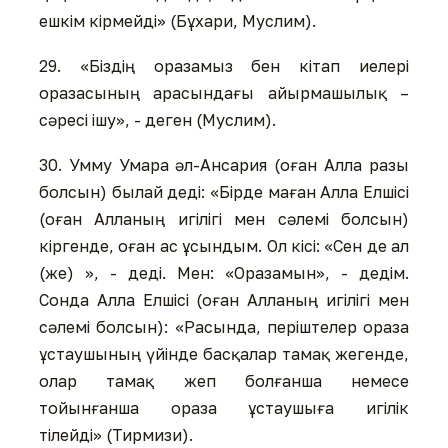
ешкім кірмейді» (Бұхари, Муслим).
29. «Біздің оразамыз бен кітап иелері
оразасының арасындағы айырмашылық –
сәресі ішу», - деген (Муслим).
30. Умму Умара әл-Ансария (оған Алла разы
болсын) былай деді: «Бірде маған Алла Елшісі
(оған Алланың игілігі мен сәлемі болсын)
кіргенде, оған ас ұсындым. Ол кісі: «Сен де ал
(же) », - деді. Мен: «Оразамын», - дедім.
Сонда Алла Елшісі (оған Алланың игілігі мен
сәлемі болсын): «Расында, періштелер ораза
ұстаушының үйінде басқалар тамақ жегенде,
олар тамақ жеп болғанша немесе
тойынғанша ораза ұстаушыға игілік
тілейді» (Тирмизи).