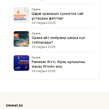
Ораза
Шәууәл оразасын сүннетке сай
ұстаудың әдептері
26 Наурыз 2026
Ораза
Ораза айт мейрамы қанша күн
тойланады?
19 Наурыз 2026
Ораза
Рамазан бітті, бірақ құлшылық
жасау біткен жоқ
19 Наурыз 2026
Ummet.kz