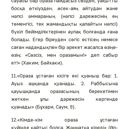
сауабы бар ораза пайдасыз сөзден, уақытты
босқа өткіузден, өсек-аяң айтудан және
нәпсі әммараның (нәпсі дәрежесінің ең
төменгісі, тек жамандықты қалайтын нәпсі)
бүкіл бейімділіктерінен аулақ болғанда ғана
болады. Егер біреуден сөгіс естісең немесе
саған надандықпен бір әрекет жасалса өзіңе-
өзің: «Сөзсіз, мен оразамын!» деп сабыр
ет!» (Хаким; Бәйхаки).
11.«Ораза ұстаған кісіге екі қуаныш бар: 1.
Ауыз ашқанда қуанады. 2. Раббысына
қауышқанда оразасының берекетімен
жеткен ұлы дәрежесін көргенде
қуанады» (Бұхари, Саум, 9).
12.«Кімде-кім ораза ұстаған
күйінде қайтыс болса, Жәннатқа кіреді» (Әл-