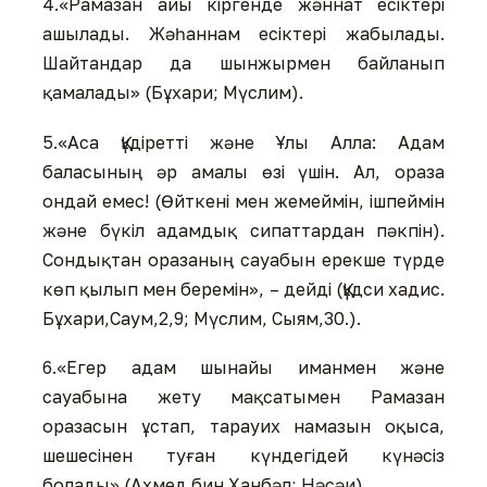
4.«Рамазан айы кіргенде жәннат есіктері
ашылады. Жәһаннам есіктері жабылады.
Шайтандар да шынжырмен байланып
қамалады» (Бұхари; Мүслим).
5.«Аса Құдіретті және Ұлы Алла: Адам
баласының әр амалы өзі үшін. Ал, ораза
ондай емес! (Өйткені мен жемеймін, ішпеймін
және бүкіл адамдық сипаттардан пәкпін).
Сондықтан оразаның сауабын ерекше түрде
көп қылып мен беремін», – дейді (Құдси хадис.
Бұхари,Саум,2,9; Мүслим, Сыям,30.).
6.«Егер адам шынайы иманмен және
сауабына жету мақсатымен Рамазан
оразасын ұстап, тарауих намазын оқыса,
шешесінен туған күндегідей күнәсіз
болады» (Ахмед бин Ханбәл; Нәсәи).