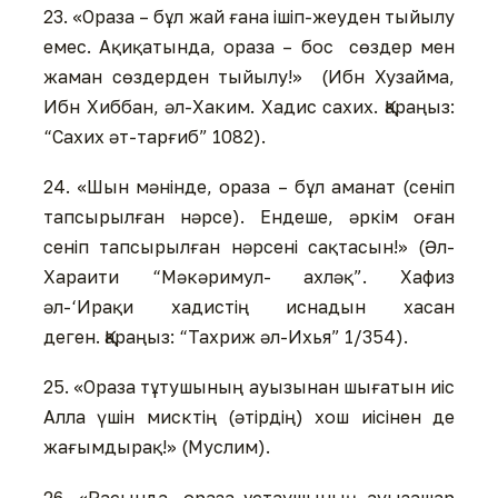
23. «Ораза – бұл жай ғана ішіп-жеуден тыйылу
емес. Ақиқатында, ораза – бос сөздер мен
жаман сөздерден тыйылу!» (Ибн Хузайма,
Ибн Хиббан, әл-Хаким. Хадис сахих. Қараңыз:
“Сахих әт-тарғиб” 1082).
24. «Шын мәнінде, ораза – бұл аманат (сеніп
тапсырылған нәрсе). Ендеше, әркім оған
сеніп тапсырылған нәрсені сақтасын!» (Әл-
Хараити “Мәкәримул- ахләқ”. Хафиз
әл-‘Ирақи хадистің иснадын хасан
деген. Қараңыз: “Тахриж әл-Ихья” 1/354).
25. «Ораза тұтушының ауызынан шығатын иіс
Алла үшін мисктің (әтірдің) хош иісінен де
жағымдырақ!» (Муслим).
26. «Расында, ораза ұстаушының ауызашар