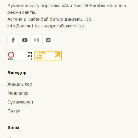
Рухани-ағарту порталы. «Abu Nasr Al-Farabi» мешітінің
ресми сайты.
Астана қ., Қабанбай батыр даңғылы, 36.
info@ummet.kz · support@ummet.kz
Бөлімдер
Жаңалықтар
Мақалалар
Сұрақ-жауап
Пәтуа
Білім