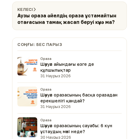
КЕЛЕСІ
Аузы ораза әйелдің ораза ұстамайтын
отағасына тамақ жасап беруі күнә ма?
СОҢҒЫ: БЕС ПАРЫЗ
Ораза
Шәууәл айындағы өзге де
құлшылықтар
31 Наурыз 2026
Ораза
Шәууәл оразасының басқа оразадан
ерекшелігі қандай?
31 Наурыз 2026
Ораза
Шәууәл оразасының сауабы: 6 күн
ұстаудың мәні неде?
30 Наурыз 2026