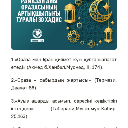
1.«Ораза мен Құран қиямет күні құлға шапағат
етеді» (Ахмед б.Ханбәл,Мүснәд, ІІ, 174).
2.«Ораза – сабырдың жартысы» (Термези,
Дәауәт,86).
3.«Ауыз ашарды асығып, сәресіні кешіктіріп
істеңдер» (Табәрани,Мұғжемүл-Кәбир,
25,163).