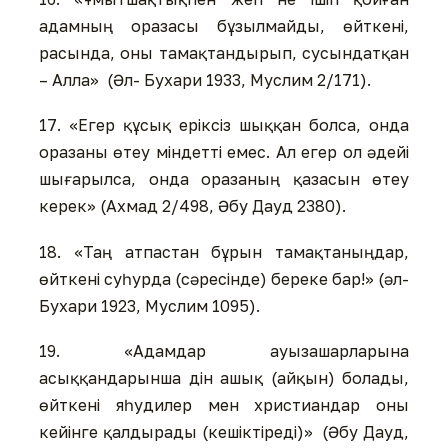
адамның оразасы бұзылмайды, өйткені,
расында, оны тамақтандырып, сусындатқан
– Алла» (Әл- Бухари 1933, Муслим 2/171).
17. «Егер құсық еріксіз шыққан болса, онда
оразаны өтеу міндетті емес. Ал егер ол әдейі
шығарылса, онда оразаның қазасын өтеу
керек» (Ахмад 2/498, Әбу Дауд 2380).
18. «Таң атпастан бұрын тамақтаныңдар,
өйткені суһурда (сәресінде) береке бар!» (әл-
Бухари 1923, Муслим 1095).
19. «Адамдар ауызашарларына
асыққандарынша дін ашық (айқын) болады,
өйткені яһудилер мен христиандар оны
кейінге қалдырады (кешіктіреді)» (Әбу Дауд,