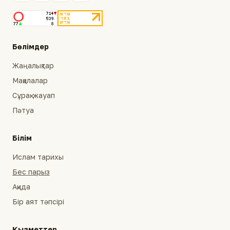
Бөлімдер
Жаңалықтар
Мақалалар
Сұрақ-жауап
Пәтуа
Білім
Ислам тарихы
Бес парыз
Ақида
Бір аят тәпсірі
Қызметтер