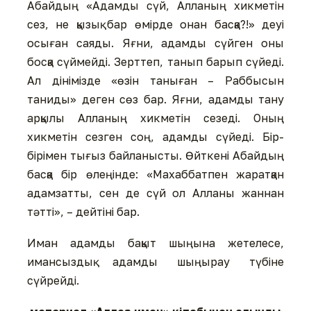
Абайдың «Адамды сүй, Алланың хикметін
сез, не қызық бар өмірде онан басқа?!» деуі
осыған саяды. Яғни, адамды сүйген оны
босқа сүймейді. Зерттеп, танып барып сүйеді.
Ал дінімізде «өзін таныған – Раббысын
таниды» деген сөз бар. Яғни, адамды тану
арқылы Алланың хикметін сезеді. Оның
хикметін сезген соң, адамды сүйеді. Бір-
бірімен тығыз байланысты. Өйткені Абайдың
басқа бір өлеңінде: «Махаббатпен жаратқан
адамзатты, сен де сүй ол Алланы жаннан
тәтті», – дейтіні бар.
Иман адамды бақыт шыңына жетелесе,
имансыздық адамды шыңырау түбіне
сүйрейді.