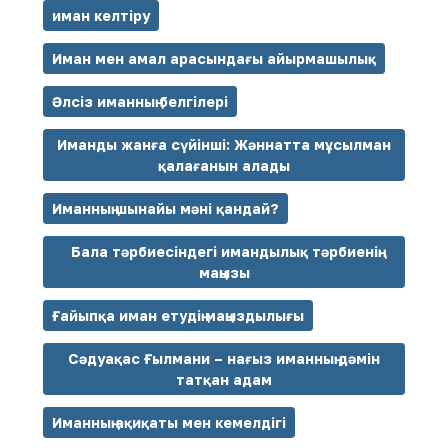
иман келтіру
Иман мен амал арасындағы айырмашылық
Әлсіз иманның белгілері
Иманды жанға сүйінші: Жәннатта мұсылман
қалағанын алады
Иманның шынайы мәні қандай?
Бала тәрбиесіндегі имандылық тәрбиенің
маңызы
Ғайыпқа иман етудің маңыздылығы
Сәдуақас Ғылмани – нағыз иманның дәмін
татқан адам
Иманның ақиқаты мен кемелдігі