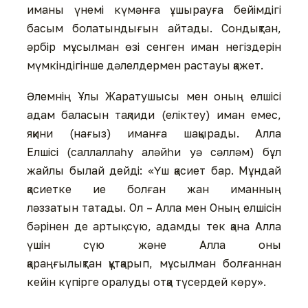
иманы үнемі күмәнға ұшырауға бейімдігі
басым болатындығын айтады. Сондықтан,
әрбір мұсылман өзі сенген иман негіздерін
мүмкіндігінше дәлелдермен растауы қажет.
Әлемнің Ұлы Жаратушысы мен оның елшісі
адам баласын тақлиди (еліктеу) иман емес,
яқини (нағыз) иманға шақырады. Алла
Елшісі (саллаллаһу аләйһи уә сәлләм) бұл
жайлы былай дейді: «Үш қасиет бар. Мұндай
қасиетке ие болған жан иманның
ләззатын татады. Ол – Алла мен Оның елшісін
бәрінен де артық сүю, адамды тек қана Алла
үшін сүю және Алла оны
қараңғылықтан құтқарып, мұсылман болғаннан
кейін күпірге оралуды отқа түсердей көру».