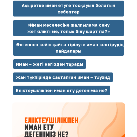
Ақыретке иман етуге тосқауыл болатын
себептер
«Иман мәселесіне жалпылама сену
жеткілікті ме, толық білу шарт па?»
Өлгеннен кейін қайта тірілуге иман келтірудің
пайдалары
Иман – жеті негізден тұрады
Жан түкпірінде сақталған иман – тәухид
Еліктеушілікпен иман ету дегеніміз не?