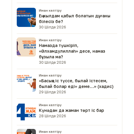
Иман келтіру
Ең жылдам қабыл болатын дұғаны
білесіз бе?
30 Шілде 2026
Иман келтіру
Намазда түшкіріп,
«Әлхамдулиллаһ» десе, намаз
бұзыла ма?
30 Шілде 2026
Иман келтіру
«Басыңа іс түссе, былай істесем,
былай болар еді» деме…» (хадис)
29 Шілде 2026
Иман келтіру
Күнәдан да жаман төрт іс бар
28 Шілде 2026
Иман келтіру