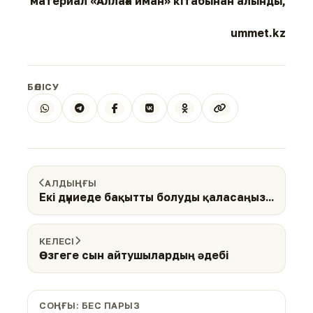
материал «Аллаға иман» кітабынан алынды,
ummet.kz
БӨЛІСУ
АЛДЫҢҒЫ
Екі дүниеде бақытты болуды қаласаңыз...
КЕЛЕСІ
Өзгеге сын айтушылардың әдебі
СОҢҒЫ: БЕС ПАРЫЗ