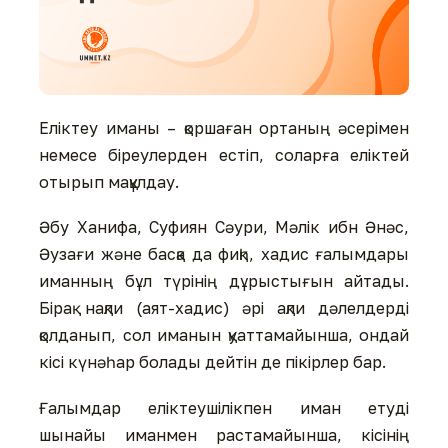
Еліктеу иманы – қоршаған ортаның әсерімен
немесе біреулерден естіп, соларға еліктей
отырып мақұлдау.
Әбу Ханифа, Суфиян Сәури, Мәлік ибн Әнәс,
Әузағи және басқа да фиқһ, хадис ғалымдары
иманның бұл түрінің дұрыстығын айтады.
Бірақ нақли (аят-хадис) әрі ақли дәлелдерді
қолданып, сол иманын қуаттамайынша, ондай
кісі күнәһар болады дейтін де пікірлер бар.
Ғалымдар еліктеушілікпен иман етуді
шынайы иманмен растамайынша, кісінің