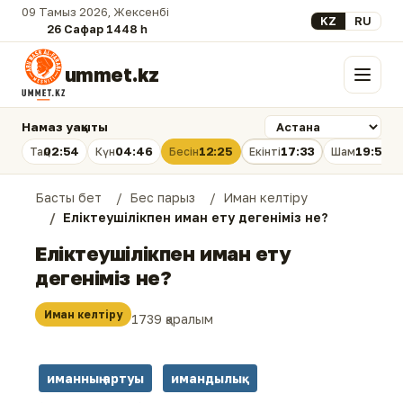
09 Тамыз 2026, Жексенбі
Select your lan
KZ
RU
26 Сафар 1448 һ.
ummet.kz
Мәзір
Намаз уақыты
02:54
04:46
12:25
17:33
19:53
Таң
Күн
Бесін
Екінті
Шам
Басты бет
Бес парыз
Иман келтіру
Еліктеушілікпен иман ету дегеніміз не?
Еліктеушілікпен иман ету
дегеніміз не?
Иман келтіру
1739 қаралым
иманның артуы
имандылық