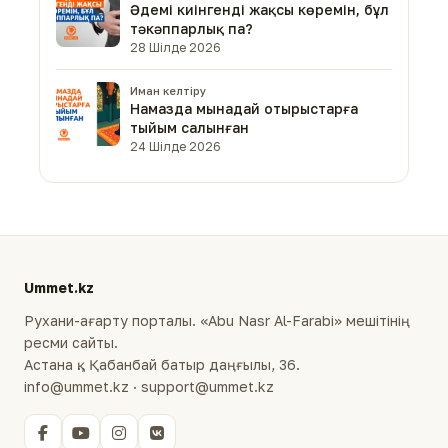
Әдемі киінгенді жақсы көремін, бұл
тәкәппарлық па?
28 Шілде 2026
Иман келтіру
Намазда мынадай отырыстарға
тыйым салынған
24 Шілде 2026
Ummet.kz
Рухани-ағарту порталы. «Abu Nasr Al-Farabi» мешітінің
ресми сайты.
Астана қ., Қабанбай батыр даңғылы, 36.
info@ummet.kz · support@ummet.kz