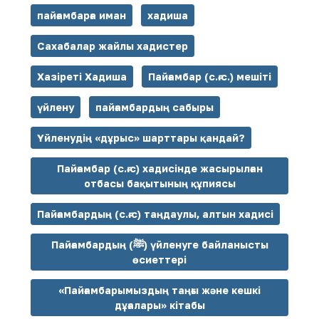
пайғамбарға иман
хадиша
Сахабалар жайлы хадистер
Хазіреті Хадиша
Пайғамбар (с.ғ.с.) мешіті
үйлену
пайғамбардың сабыры
Үйленудің «дұрыс» шарттары қандай?
Пайғамбар (с.ғ.с) хадисінде жасырылған
отбасы бақытының құпиясы
Пайғамбардың (с.ғ.с) таңдаулы, алтын хадисі
Пайғамбардың (ﷺ) үйленуге байланысты
өсиеттері
«Пайғамбарымыздың таңғы және кешкі
дұғалары» кітабы