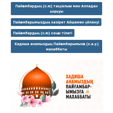
Пайғамбардың (с.ғ.с) тақуалығы мен Алладан
қорқуы
Пайғамбарымыздың хазірет Айшамен үйленуі
Пайғамбардың (с.ғ.с) соңғы тілегі
Хадиша анамыздың Пайғамбарымызға (с.а.у.)
махаббаты