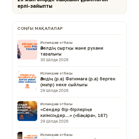
ерлі-зайыпты
СОҢҒЫ МАҚАЛАЛАР
Исламдағы отбасы
Әйелдің сыртқы және рухани
тазалығы
30 Шілде 2026
Исламдағы отбасы
Әлидің (р.а) Фатимаға (р.а) берген
(мәһр) неке сыйлығы
29 Шілде 2026
Исламдағы отбасы
«Сендер бір-бірлеріңе
киімсіңдер…» («Бақара», 187)
29 Шілде 2026
Исламдағы отбасы