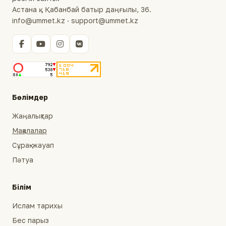
Астана қ., Қабанбай батыр даңғылы, 36.
info@ummet.kz · support@ummet.kz
Бөлімдер
Жаңалықтар
Мақалалар
Сұрақ-жауап
Пәтуа
Білім
Ислам тарихы
Бес парыз