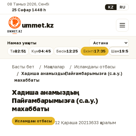
08 Тамыз 2026, Сенбі
Select your lan
KZ
RU
25 Сафар 1448 һ.
ummet.kz
Мәзір
Намаз уақыты
02:51
04:45
12:25
17:35
19:54
Таң
Күн
Бесін
Екінті
Шам
Басты бет
Мақалалар
Исламдағы отбасы
Хадиша анамыздың Пайғамбарымызға (с.а.у.)
махаббаты
Хадиша анамыздың
Пайғамбарымызға (с.а.у.)
махаббаты
Исламдағы отбасы
12 Қараша 2021
3633 қаралым