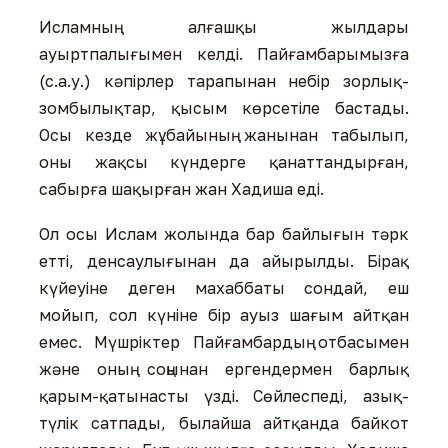
Исламның алғашқы жылдары
ауыртпалығымен келді. Пайғамбарымызға
(с.а.у.) кәпірлер тарапынан небір зорлық-
зомбылықтар, қысым көрсетіле бастады.
Осы кезде жұбайының жанынан табылып,
оны жақсы күндерге қанаттандырған,
сабырға шақырған жан Хадиша еді.
Ол осы Ислам жолында бар байлығын тәрк
етті, денсаулығынан да айырылды. Бірақ
күйеуіне деген махаббаты сондай, еш
мойып, сол күніне бір ауыз шағым айтқан
емес. Мүшріктер Пайғамбардың отбасымен
және оның соңынан ергендермен барлық
қарым-қатынасты үзді. Сөйлеспеді, азық-
түлік сатпады, былайша айтқанда байкот