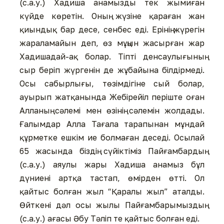
(с.а.у.) Хадиша анамызды тек жымиған
күйде көретін. Оның жүзіне қараған жан
қиындық бар десе, сенбес еді. Ерінің жүрегін
жараламайын деп, өз мұңын жасырған жар
Хадишадай-ақ болар. Тіпті денсаулығының
сыр беріп жүргенін де жұбайына білдірмеді.
Осы сабырлығы, төзімдігіне сый болар,
ауырып жатқанында Жебірейіл періште оған
Алланың сәлемі мен өзінің сәлемін жолдады.
Ғалымдар Алла Тағала тарапынан мұндай
құрметке ешкім ие болмаған деседі. Осылай
65 жасында біздің сүйіктіміз Пайғамбардың
(с.а.у.) аяулы жары Хадиша анамыз бұл
дүниені артқа тастап, өмірден өтті. Ол
қайтыс болған жыл “Қаралы жыл” аталды.
Өйткені дәл осы жылы Пайғамбарымыздың
(с.а.у.) ағасы Әбу Тәліп те қайтыс болған еді.