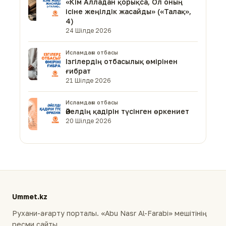
«Кім Алладан қорықса, Ол оның
ісіне жеңілдік жасайды» («Талақ»,
4)
24 Шілде 2026
Исламдағы отбасы
Ізгілердің отбасылық өмірінен
ғибрат
21 Шілде 2026
Исламдағы отбасы
Әйелдің қадірін түсінген өркениет
20 Шілде 2026
Ummet.kz
Рухани-ағарту порталы. «Abu Nasr Al-Farabi» мешітінің
ресми сайты.