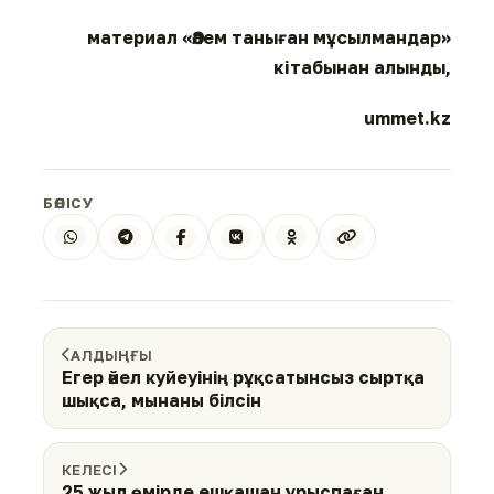
материал «Әлем таныған мұсылмандар»
кітабынан алынды,
ummet.kz
БӨЛІСУ
АЛДЫҢҒЫ
Егер әйел куйеуінің рұқсатынсыз сыртқа
шықса, мынаны білсін
КЕЛЕСІ
25 жыл өмірде ешқашан ұрыспаған