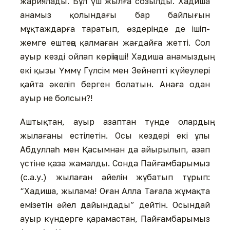
жариялады. Бұл үш жылға созылды. Хадиша
анамыз қолындағы бар байлығын
мұқтаждарға таратып, өздерінде де ішіп-
жемге ештеңе қалмаған жағдайға жетті. Сол
ауыр кезді ойлап көріңізші! Хадиша анамыздың
екі қызы Үммү Гүлсім мен Зейнепті күйеулері
қайта әкеліп берген болатын. Анаға одан
ауыр не болсын?!
Аштықтан, ауыр азаптан түнде олардың
жылағаны естілетін. Осы кездері екі ұлы
Абдуллаһ мен Қасымнан да айырылып, азап
үстіне қаза жамалды. Сонда Пайғамбарымыз
(с.а.у.) жылаған әйелін жұбатып тұрып:
“Хадиша, жылама! Оған Алла Тағала жұмақта
емізетін әйел дайындады” дейтін. Осындай
ауыр күндерге қарамастан, Пайғамбарымыз