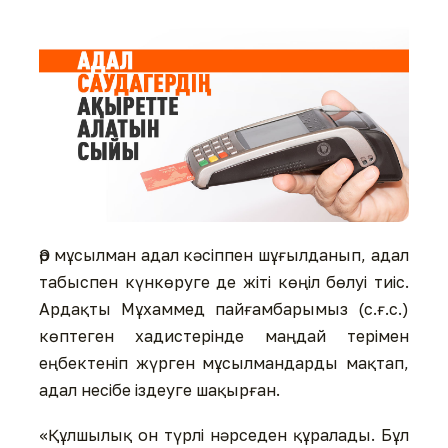
Әр мұсылман адал кәсіппен шұғылданып, адал
табыспен күнкөруге де жіті көңіл бөлуі тиіс.
Ардақты Мұхаммед пайғамбарымыз (с.ғ.с.)
көптеген хадистерінде маңдай терімен
еңбектеніп жүрген мұсылмандарды мақтап,
адал несібе іздеуге шақырған.
«Құлшылық он түрлі нәрседен құралады. Бұл