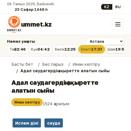
06 Тамыз 2026, Бейсенбі
Select your lan
KZ
RU
23 Сафар 1448 һ.
ummet.kz
Мәзір
Намаз уақыты
02:46
04:42
12:25
17:37
19:58
Таң
Күн
Бесін
Екінті
Шам
Басты бет
Бес парыз
Иман келтіру
Адал саудагердің ақыретте алатын сыйы
Адал саудагердің ақыретте
алатын сыйы
Иман келтіру
1524 қаралым
Ислам діні
сауда