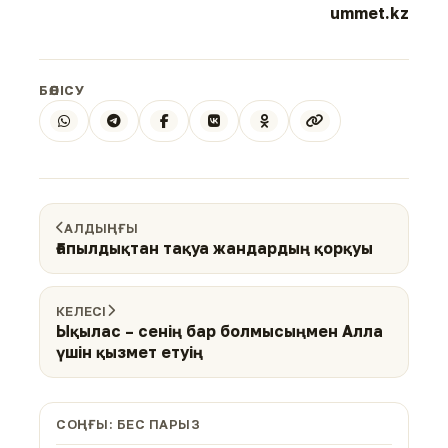
ummet.kz
БӨЛІСУ
АЛДЫҢҒЫ
Ғапылдықтан тақуа жандардың қорқуы
КЕЛЕСІ
Ықылас – сенің бар болмысыңмен Алла
үшін қызмет етуің
СОҢҒЫ: БЕС ПАРЫЗ