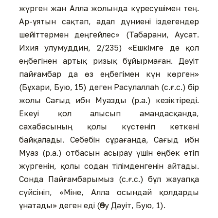
жүрген жан Алла жолында күресушімен тең.
Ар-ұятын сақтап, адал дүниені іздегендер
шейіттермен деңгейлес» (Табарани, Аусат.
Ихия улумуддин, 2/235) «Ешкімге де қол
еңбегінен артық ризық бұйырмаған. Дәуіт
пайғамбар да өз еңбегімен күн көрген»
(Бұхари, Бую, 15) деген Расулаллаһ (с.ғ.с.) бір
жолы Сағыд ибн Муазды (р.а.) кезіктіреді.
Екеуі қол алысып амандасқанда,
сахабасының қолы күстеніп кеткені
байқалады. Себебін сұрағанда, Сағыд ибн
Муаз (р.а.) отбасын асырау үшін еңбек етіп
жүргенін, қолы содан тілімденгенін айтады.
Сонда Пайғамбарымыз (с.ғ.с.) бұл жауапқа
сүйсініп, «Міне, Алла осындай қолдарды
ұнатады» деген еді (Әбу Дәуіт, Бую, 1).