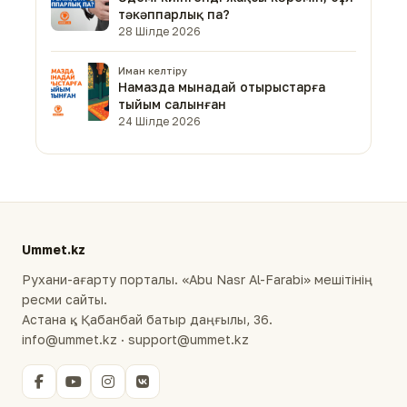
тәкәппарлық па?
28 Шілде 2026
Иман келтіру
Намазда мынадай отырыстарға
тыйым салынған
24 Шілде 2026
Ummet.kz
Рухани-ағарту порталы. «Abu Nasr Al-Farabi» мешітінің
ресми сайты.
Астана қ., Қабанбай батыр даңғылы, 36.
info@ummet.kz · support@ummet.kz