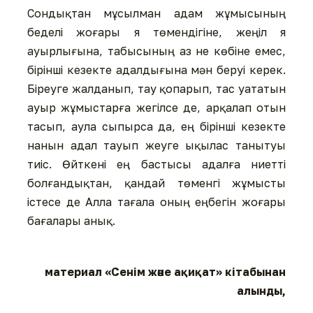
Сондықтан мұсылман адам жұмысының
беделі жоғары я төмендігіне, жеңіл я
ауырлығына, табысының аз не көбіне емес,
бірінші кезекте адалдығына мән беруі керек.
Біреуге жалданып, тау қопарып, тас уататын
ауыр жұмыстарға жегілсе де, арқалап отын
тасып, аула сыпырса да, ең бірінші кезекте
нанын адал тауып жеуге ықылас танытуы
тиіс. Өйткені ең бастысы адалға ниетті
болғандықтан, қандай төменгі жұмысты
істесе де Алла тағала оның еңбегін жоғары
бағалары анық.
материал «Сенім және ақиқат» кітабынан
алынды,