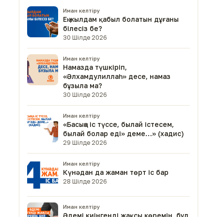
Иман келтіру
Ең жылдам қабыл болатын дұғаны
білесіз бе?
30 Шілде 2026
Иман келтіру
Намазда түшкіріп,
«Әлхамдулиллаһ» десе, намаз
бұзыла ма?
30 Шілде 2026
Иман келтіру
«Басыңа іс түссе, былай істесем,
былай болар еді» деме…» (хадис)
29 Шілде 2026
Иман келтіру
Күнәдан да жаман төрт іс бар
28 Шілде 2026
Иман келтіру
Әдемі киінгенді жақсы көремін, бұл