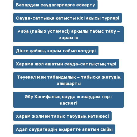
Базардағы саудагерлерге ескерту
Сауда-саттыққа қатысты кісі ақысы түрлері
Риба (пайыз үстемесі) арқылы табыс табу –
харам іс
Дінге қайшы, харам табыс көздері
Харамға жол ашатын сауда-саттықтың түрі
Тәуекел мен табандылық – табысқа жетудің
алғышарты
Әбу Ханифаның сауда жасаудағы төрт
қасиеті
Харам жолмен табыс табудың нәтижесі
Адал саудагердің ақыретте алатын сыйы