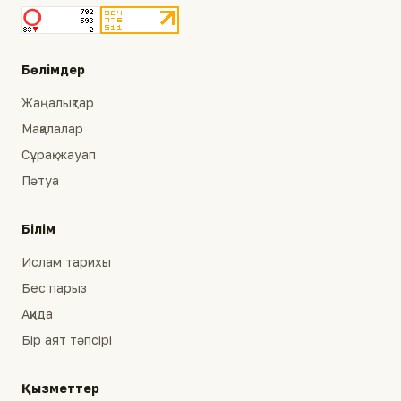
Бөлімдер
Жаңалықтар
Мақалалар
Сұрақ-жауап
Пәтуа
Білім
Ислам тарихы
Бес парыз
Ақида
Бір аят тәпсірі
Қызметтер