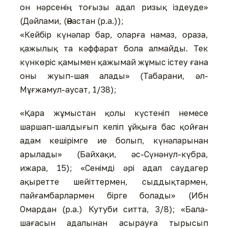
он нәрсенің тоғызы адал ризық іздеуде»
(Дәйлами, (Әнастан (р.а.));
«Кейбір күнәлар бар, оларға намаз, ораза,
қажылық та кәффарат бола алмайды. Тек
күнкөріс қамымен қажымай жұмыс істеу ғана
оны жуып-шая алады» (Табарани, әл-
Мұғжамул-аусат, 1/38);
«Қара жұмыстан қолы күстеніп немесе
шаршап-шалдығып келіп ұйқыға бас қойған
адам кешірімге ие болып, күнәларынан
арылады» (Байхақи, әс-Сүнәнул-күбра,
ижара, 15); «Сенімді әрі адал саудагер
ақыретте шейіттермен, сыддықтармен,
пайғамбарлармен бірге болады» (Ибн
Омардан (р.а.) Кутуби ситта, 3/8); «Бала-
шағасын адалынан асырауға тырысып