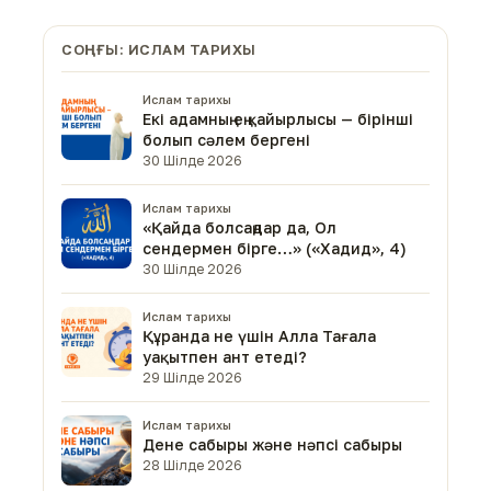
СОҢҒЫ: ИСЛАМ ТАРИХЫ
Ислам тарихы
Екі адамның ең қайырлысы — бірінші
болып сәлем бергені
30 Шілде 2026
Ислам тарихы
«Қайда болсаңдар да, Ол
сендермен бірге…» («Хадид», 4)
30 Шілде 2026
Ислам тарихы
Құранда не үшін Алла Тағала
уақытпен ант етеді?
29 Шілде 2026
Ислам тарихы
Дене сабыры және нәпсі сабыры
28 Шілде 2026