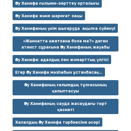
Әбу Ханифа ғылыми-зерттеу орталығы
Әбу Ханифа және шариғат заңы
Әбу Ханифаның үкім шығаруда ақылға сүйенуі
«Жәннатта әжетхана бола ма?» деген
атеист сұрағына Әбу Ханифаның жауабы
Әбу Ханифа: адалдық пен жомарттық үлгісі
Егер Әбу Ханифа мәзһабын ұстанбасақ...
Әбу Ханифаның ғалымдық тұлғасының
қалыптасуы
Әбу Ханифаның сауда жасаудағы төрт
қасиеті
Халалдың Әбу Ханифа тәрбиесіне әсері