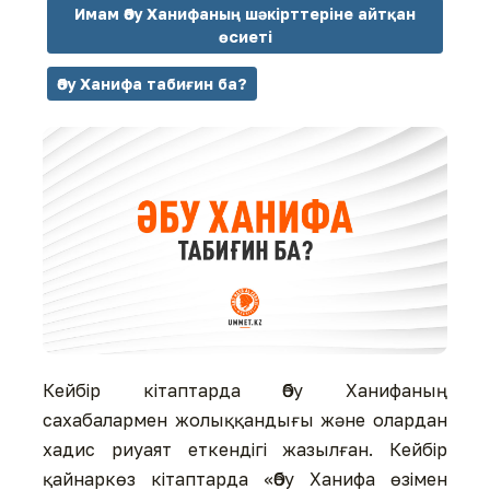
Имам Әбу Ханифаның шәкірттеріне айтқан
өсиеті
Әбу Ханифа табиғин ба?
Кейбір кітаптарда Әбу Ханифаның
сахабалармен жолыққандығы және олардан
хадис риуаят еткендігі жазылған. Кейбір
қайнаркөз кітаптарда «Әбу Ханифа өзімен