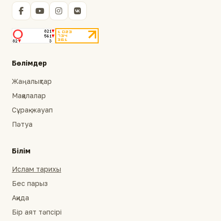
Бөлімдер
Жаңалықтар
Мақалалар
Сұрақ-жауап
Пәтуа
Білім
Ислам тарихы
Бес парыз
Ақида
Бір аят тәпсірі