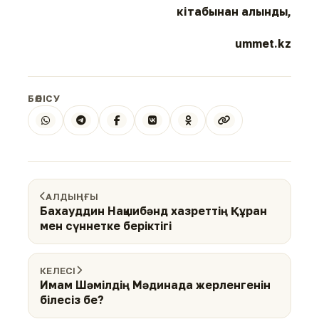
кітабынан алынды,
ummet.kz
БӨЛІСУ
АЛДЫҢҒЫ
Бахауддин Нақшибәнд хазреттің Құран
мен сүннетке беріктігі
КЕЛЕСІ
Имам Шәмілдің Мәдинада жерленгенін
білесіз бе?