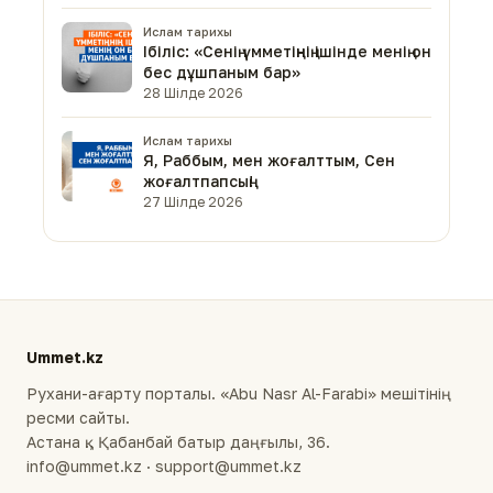
Ислам тарихы
Ібіліс: «Сенің үмметіңнің ішінде менің он
бес дұшпаным бар»
28 Шілде 2026
Ислам тарихы
Я, Раббым, мен жоғалттым, Сен
жоғалтпапсың!
27 Шілде 2026
Ummet.kz
Рухани-ағарту порталы. «Abu Nasr Al-Farabi» мешітінің
ресми сайты.
Астана қ., Қабанбай батыр даңғылы, 36.
info@ummet.kz · support@ummet.kz