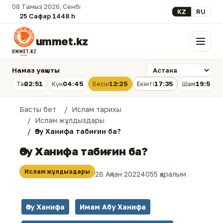
08 Тамыз 2026, Сенбі
Select your lan
KZ
RU
25 Сафар 1448 һ.
ummet.kz
Мәзір
Намаз уақыты
02:51
04:45
12:25
17:35
19:54
Таң
Күн
Бесін
Екінті
Шам
Басты бет
Ислам тарихы
Ислам жұлдыздары
Әбу Ханифа табиғин ба?
Әбу Ханифа табиғин ба?
Ислам жұлдыздары
28 Ақпан 2022
4055 қаралым
Әбу Ханифа
Имам Абу Ханифа