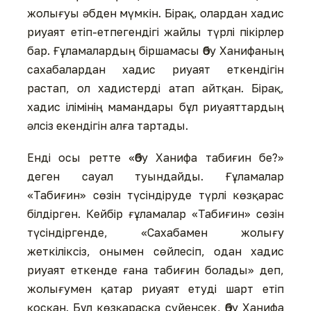
жолығуы әбден мүмкін. Бірақ, олардан хадис
риуаят етіп-етпегендігі жайлы түрлі пікірлер
бар. Ғұламалардың біршамасы Әбу Ханифаның
сахабалардан хадис риуаят еткендігін
растап, ол хадистерді атап айтқан. Бірақ,
хадис ілімінің мамандары бұл риуаяттардың
әлсіз екендігін алға тартады.
Енді осы ретте «Әбу Ханифа табиғин бе?»
деген сауал туындайды. Ғұламалар
«Табиғин» сөзін түсіндіруде түрлі көзқарас
білдірген. Кейбір ғұламалар «Табиғин» сөзін
түсіндіргенде, «Сахабамен жолығу
жеткіліксіз, онымен сөйлесіп, одан хадис
риуаят еткенде ғана табиғин болады» деп,
жолығумен қатар риуаят етуді шарт етіп
қосқан. Бұл көзқарасқа сүйенсек, Әбу Ханифа