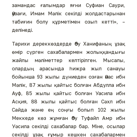
замандас ғалымдар яғни Суфиан Саури,
Әузағи, Имам Мәлік секілді жолдастарынан
табиғин болу құрметімен озып кетті», –
делінеді.
Тарихи дереккөздерде Әбу Ханифаның ұзақ
өмір сүрген сахабалармен жолыққандығы
жайлы мәліметтер келтірілген. Мысалы,
олардың арасында һижра жыл санауы
бойынша 93 жылы дүниеден озған Әнас ибн
Мәлік, 87 жылы қайтыс болған Абдулла ибн
Ауф, 85 жылы қайтыс болған Уасила ибн
Асқия, 88 жылы қайтыс болған Сәхл ибн
Сайда және ең соңғы болып 102 жылы
Меккеде көз жұмған Әбу Туфайл Амр ибн
Уәсила секілді сахабалар бар. Міне, осылар
секілді ұзақ ғұмыр кешкен сахабалармен