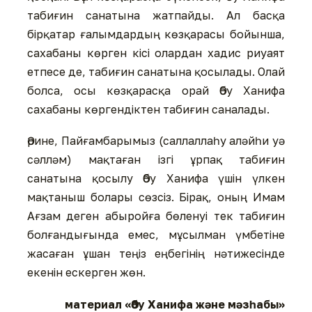
табиғин санатына жатпайды. Ал басқа
бірқатар ғалымдардың көзқарасы бойынша,
сахабаны көрген кісі олардан хадис риуаят
етпесе де, табиғин санатына қосылады. Олай
болса, осы көзқарасқа орай Әбу Ханифа
сахабаны көргендіктен табиғин саналады.
Әрине, Пайғамбарымыз (саллаллаһу аләйһи уә
сәлләм) мақтаған ізгі ұрпақ табиғин
санатына қосылу Әбу Ханифа үшін үлкен
мақтаныш болары сөзсіз. Бірақ, оның Имам
Ағзам деген абыройға бөленуі тек табиғин
болғандығында емес, мұсылман үмбетіне
жасаған ұшан теңіз еңбегінің нәтижесінде
екенін ескерген жөн.
материал «Әбу Ханифа және мәзһабы»