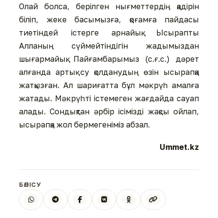
Олай болса, берілген нығметтердің қадірін
біліп, жеке басымызға, қоғамға пайдасы
тиетіндей істерге арнайық. Ысырапты
Алланың сүймейтіндігін жадымыздан
шығармайық. Пайғамбарымыз (с.ғ.с.) дәрет
алғанда артық су қолданудың өзін ысырапқа
жатқызған. Ал шариғатта бұл мәкрүһ амалға
жатады. Мәкрүһті істемеген жағдайда сауап
алады. Сондықтан әрбір ісімізді жақсы ойлап,
ысырапқа жол бермегеніміз абзал.
Ummet.kz
БӨЛІСУ