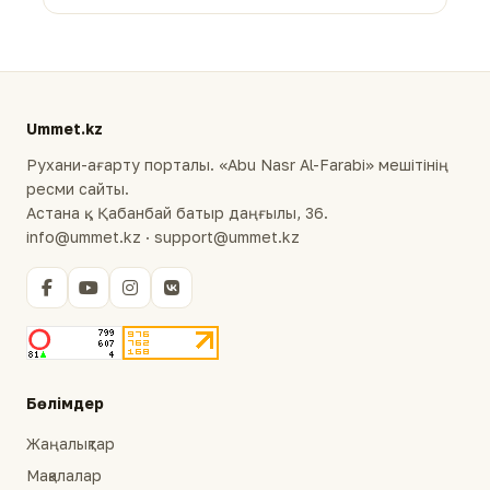
Ummet.kz
Рухани-ағарту порталы. «Abu Nasr Al-Farabi» мешітінің
ресми сайты.
Астана қ., Қабанбай батыр даңғылы, 36.
info@ummet.kz · support@ummet.kz
Бөлімдер
Жаңалықтар
Мақалалар