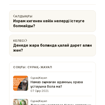
АЛДЫҢҒЫ
Ихрам кигенен кейін нелерді істеуге
болмайды?
КЕЛЕСІ
Денеде жара болғанда қалай дәрет алған
жөн?
СОҢҒЫ: СҰРАҚ-ЖАУАП
Сұрақ-Жауап
Намаз оқымаған адамның ораза
ұстауына бола ма?
07 Сәуір 2021
Сұрақ-Жауап