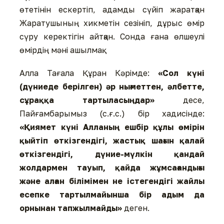
өтетінін ескертіп, адамды сүйіп жаратқан
Жаратушының хикметін сезініп, дұрыс өмір
сүру керектігін айтқан. Сонда ғана өлшеулі
өмірдің мәні ашылмақ.
Алла Тағала Құран Кәрімде:
«Сол күні
(дүниеде берілген) әр нығметтен, әлбетте,
сұраққа тартыласыңдар»
десе,
Пайғамбарымыз (с.ғ.с.) бір хадисінде:
«Қиямет күні Алланың ешбір құлы өмірін
қыйтіп өткізгендігі, жастық шағын қалай
өткізгендігі, дүние-мүлкін қандай
жолдармен тауып, қайда жұмсағандығы
және алған білімімен не істегендігі жайлы
есепке тартылмайынша бір адым да
орнынан тапжылмайды»
деген.