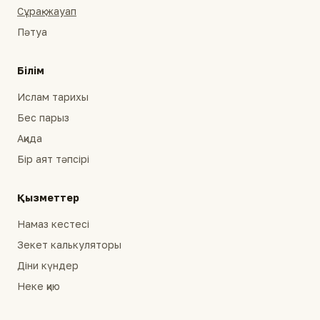
Сұрақ-жауап
Пәтуа
Білім
Ислам тарихы
Бес парыз
Ақида
Бір аят тәпсірі
Қызметтер
Намаз кестесі
Зекет калькуляторы
Діни күндер
Неке қию