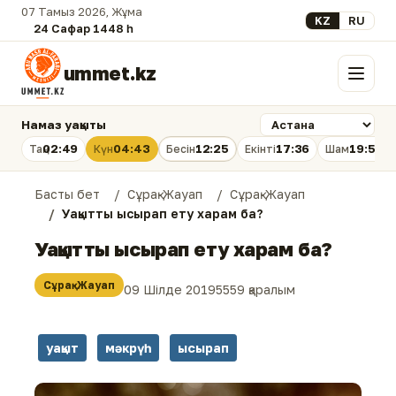
07 Тамыз 2026, Жұма
Select your lan
KZ
RU
24 Сафар 1448 һ.
ummet.kz
Мәзір
Намаз уақыты
02:49
04:43
12:25
17:36
19:56
Таң
Күн
Бесін
Екінті
Шам
Басты бет
Сұрақ-Жауап
Сұрақ-Жауап
Уақытты ысырап ету харам ба?
Уақытты ысырап ету харам ба?
Сұрақ-Жауап
09 Шілде 2019
5559 қаралым
уақыт
мәкрүһ
ысырап