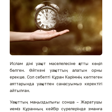
Ислам діні уақыт мәселелесіне қатты көңіл
бөлген. Өйткені уақыттың алатын орны
ерекше. Сол себепті Құран Кәрімнің көптеген
аяттарында уақытпен санасуымыз керектігі
айтылған.
Уақыттың маңыздылығы сонша – Жаратушы
иеміз Құранның кейбір сүрелерінде зманға