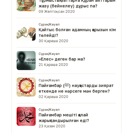
Тұрмыстық заттарға Құран аяттарын
жазу (бейнелеу) дұрыс па?
09 Желтоқсан 2020
Сұрақ-Жауап
Қайтыс болған адамның қарызын кім
төлейді?
30 Қараша 2020
Сұрақ-Жауап
«Елес» деген бар ма?
21 Қараша 2020
Сұрақ-Жауап
Пайғамбар (ﷺ) науқастарды зиярат
еткенде не нәрсеге мән берген?
02 Қараша 2020
Сұрақ-Жауап
Пайғамбар мешіті қалай
жарықтандырылған еді?
23 Қазан 2020