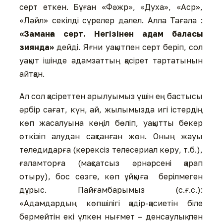
серт еткен. Бұған «Фәжр», «Духа», «Аср»,
«Ләйл» секілді сүрелер дәлел. Алла Тағала :
«Заманға серт. Негізінен адам баласы
зиянда»
дейді. Яғни уақытпен серт беріп, сол
уақыт ішінде адамзаттың қасірет тартатынын
айтқан.
Ал сол қасіреттен арылуымыз үшін ең бастысы
әрбір сағат, күн, ай, жылымызда игі істердің
көп жасалуына көңіл бөліп, уақытты бекер
өткізіп алудан сақтанған жөн. Оның жауы
теледидарға (керексіз телесериал көру, т.б.),
ғаламторға (мақсатсыз әрнәрсені қарап
отыру), бос сөзге, көп ұйқыға берілмеген
дұрыс. Пайғамбарымыз (с.ғ.с.):
«Адамдардың көпшілігі қадір-қасиетін біле
бермейтін екі үлкен нығмет – денсаулық пен