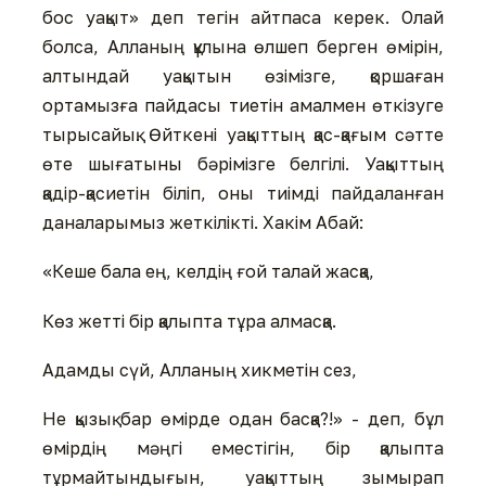
бос уақыт» деп тегін айтпаса керек. Олай
болса, Алланың құлына өлшеп берген өмірін,
алтындай уақытын өзімізге, қоршаған
ортамызға пайдасы тиетін амалмен өткізуге
тырысайық. Өйткені уақыттың қас-қағым сәтте
өте шығатыны бәрімізге белгілі. Уақыттың
қадір-қасиетін біліп, оны тиімді пайдаланған
даналарымыз жеткілікті. Хакім Абай:
«Кеше бала ең, келдің ғой талай жасқа,
Көз жетті бір қалыпта тұра алмасқа.
Адамды сүй, Алланың хикметін сез,
Не қызық бар өмірде одан басқа?!» - деп, бұл
өмірдің мәңгі еместігін, бір қалыпта
тұрмайтындығын, уақыттың зымырап