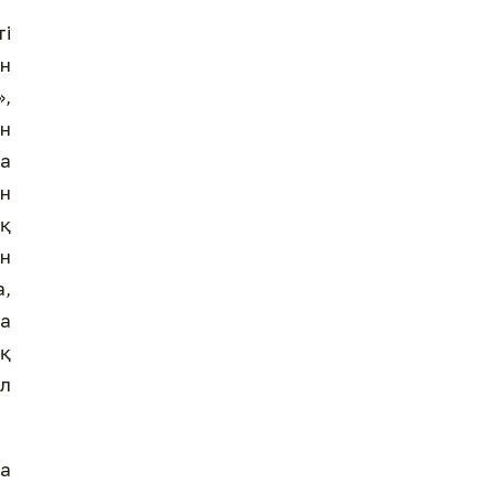
ті
ен
»,
ан
та
н
ық
ын
а,
а
ық
ол
а