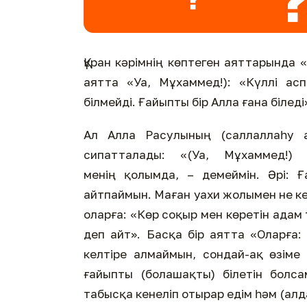
Құран кәрімнің көптеген аяттарында «
аятта «Уа, Мұхаммед!): «Күллі асп
білмейді. Ғайыпты бір Алла ғана біледі
Ал Алла Расулының (саллаллаһу а
сипатталады: «(Уа, Мұхаммед!)
менің қолымда, – демеймін. Әрі: 
айтпаймын. Маған уахи жолымен не ке
оларға: «Көр соқыр мен көретін адам
деп айт». Басқа бір аятта «Оларға
келтіре алмаймын, сондай-ақ өзіме
ғайыпты (болашақты) білетін болс
табысқа кенеліп отырар едім һәм (алд