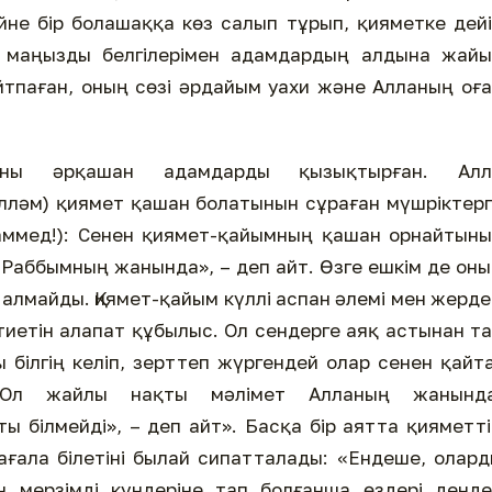
ейне бір болашаққа көз салып тұрып, қияметке дей
рі маңызды белгілерімен адамдардың алдына жай
йтпаған, оның сөзі әрдайым уахи және Алланың оғ
тыны әрқашан адамдарды қызықтырған. Алл
лләм) қиямет қашан болатынын сұраған мүшріктер
хаммед!): Сенен қиямет-қайымның қашан орнайтын
 Раббымның жанында», – деп айт. Өзге ешкім де он
алмайды. Қиямет-қайым күллі аспан әлемі мен жерде
тиетін алапат құбылыс. Ол сендерге аяқ астынан т
 білгің келіп, зерттеп жүргендей олар сенен қайт
«Ол жайлы нақты мәлімет Алланың жанында
ы білмейді», – деп айт». Басқа бір аятта қияметт
ғала білетіні былай сипатталады: «Ендеше, олар
ен мерзімді күндеріне тап болғанша өздері денд