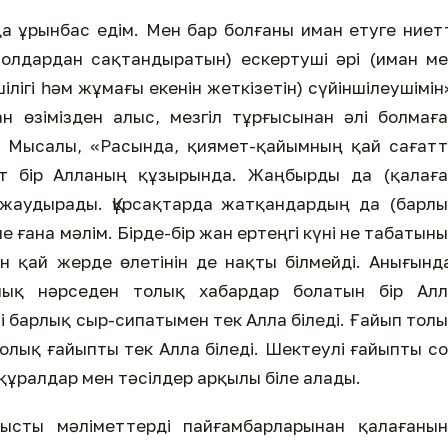
 ұрынбас едім. Мен бар болғаны иман етуге ниет
жолдардан сақтандыратын) ескертуші әрі (иман м
ілігі һәм жұмағы екенін жеткізетін) сүйіншілеушімін
н өзімізден алыс, мезгіл тұрғысынан әлі болмағ
. Мысалы, «Расында, қиямет-қайымның қай сағат
т бір Алланың құзырында. Жаңбырды да (қалаға
і жаудырады. Құрсақтарда жатқандардың да (барл
не ғана мәлім. Бірде-бір жан ертеңгі күні не табатын
ан қай жерде өлетінін де нақты білмейді. Анығынд
рлық нәрседен толық хабардар болатын бір Алл
 барлық сыр-сипатымен тек Алла біледі. Ғайып тол
Толық ғайыпты тек Алла біледі. Шектеулі ғайыпты с
ір құралдар мен тәсілдер арқылы біле алады.
ысты мәліметтерді пайғамбарларынан қалағанын