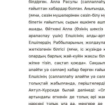
білдірген. Алла Расулы (саллалла
ғайыптан хабардар болған. Анығында,
(яғни, сезім мүшелерімен сезіп-білу м
білетін ғайыптың сырын ешкімге ашп
ашады. Өйткені Алла (Өзінің шексіз
араласпау үшін) Елшісінің алды-а
Елшілердің Раббыларының жолдаула
жеткізгенін білгісі (яғни, іс жүзінде
олардың барлық жай-күйін жақсы біле
жіпке тізіп, сақтап қоюда». Сақшы
аләйһи уә сәлләм) хабар берген ғайы
Елшісінің (саллаллаһу аләйһи уә сә
толықтай жабылғанда, періштелердің
Аятул-Курсиде былай делінеді: «
артындағы өткенін де толық әрі жақ
нәрсені толық ұға да, меңгере де