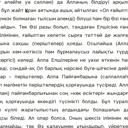
һу аләйһи уә сәлләм) да Алланың білдіруі арқы
 бұл жайт Құран аятында ашық айтылған: «Ол ғайып
үмкін болмаған тылсым әлемді) білуші һәм бір Өзі ға
айды». Тек Өзі разы болып, таңдаған Елшісіне ға
 ілімінен, ғайыптан келетін сырға титтей де жалғ
ртына сақшы (періштелер) қояды. Осылайша (Алл
рын кем-кетіксіз һәм бұрмалаусыз лайықты түрд
 көргісі) келеді. Алла Елшілеріне не уахи еткенін һ
ді, сондай-ақ Ол барлық нәрсені бүге-шігесіне дей
лар – періштелер. Алла Пайғамбарына (саллалла
п мәліметін періштелердің қорғауында түсіреді. Ал
лләм) пайғамбарлығынан соң «көк есіктері» жындар
 қорғауында екендігі түсінікті болды. Бұл тура
Ол күллі жаратылыстың алдындағы болашағын да
сы біледі. Ал олар болса, Оның шексіз ілімінен 
 алмайды, тек Өз қалауымен ұғындырып, үйретке