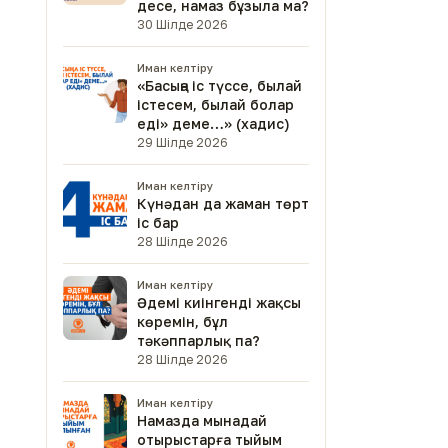
десе, намаз бұзыла ма?
30 Шілде 2026
Иман келтіру
«Басыңа іс түссе, былай
істесем, былай болар
еді» деме…» (хадис)
29 Шілде 2026
Иман келтіру
Күнәдан да жаман төрт
іс бар
28 Шілде 2026
Иман келтіру
Әдемі киінгенді жақсы
көремін, бұл
тәкәппарлық па?
28 Шілде 2026
Иман келтіру
Намазда мынадай
отырыстарға тыйым