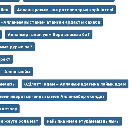
ебеп
Алланың рахымының материалдық көріністері
«Алланың арыстаны» атанған ардақты сахаба
Алланың атынан үкім бере аламыз ба?
ымыз дұрыс па?
ерек?
 – Алланың айы
 маңызы
Әділетті адам – Алланың мадағына лайық адам
лемнің жаратылғандығы мен Алланың бар екендігі
 кетпеу
ін жеуге бола ма?
Ғайыпқа иман етудің маңыздылығы