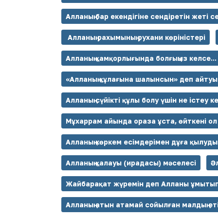
Алланың бар екендігіне сендіретін жеті с
Алланың рахымының рухани көріністері
Алланың қамқорлығында болғыңыз келсе...
«Алланың құлағына шалынсын» деп айту
Алланың сүйікті құлы болу үшін не істеу к
Мұхаррам айында ораза ұста, өйткені ол
Алланың көркем есімдерімен дұға қылудың
Алланың қалауы (ирадасы) мәселесі
Ә
Жайбарақат жүремін деп Алланы ұмытып
Алланың атын атамай сойылған малдың ет