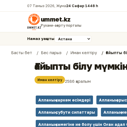
07 Тамыз 2026, Жұма
24 Сафар 1448 һ.
ummet.kz
Рухани-ағарту порталы
Намаз уақыты
Басты бет
Бес парыз
Иман келтіру
Ғайыпты б
Ғайыпты білу мүмкі
Иман келтіру
2586 қаралым
Алланың көркем есімдері
Алланың ары
Алланың субути сипаттары
Алланың ме
Алланың көмегіне ие болу үшін Оған адал 