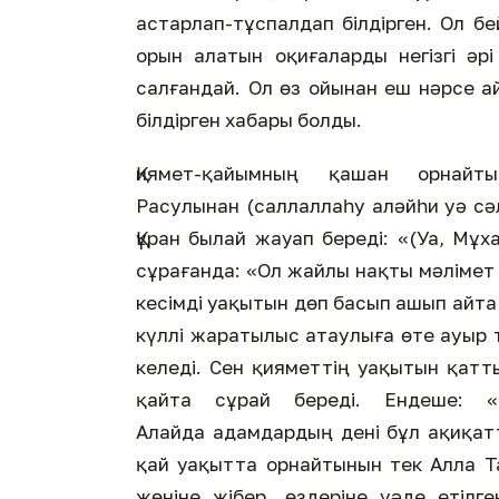
астарлап-тұспалдап білдірген. Ол б
орын алатын оқиғаларды негізгі ә
салғандай. Ол өз ойынан еш нәрсе а
білдірген хабары болды.
Қиямет-қайымның қашан орнай
Расулынан (саллаллаһу аләйһи уә сә
Құран былай жауап береді: «(Уа, Мұ
сұрағанда: «Ол жайлы нақты мәлімет
кесімді уақытын дөп басып ашып айта 
күллі жаратылыс атаулыға өте ауыр 
келеді. Сен қияметтің уақытын қатты
қайта сұрай береді. Ендеше: 
Алайда адамдардың дені бұл ақиқатт
қай уақытта орнайтынын тек Алла Та
жөніне жібер, өздеріне уәде етілг