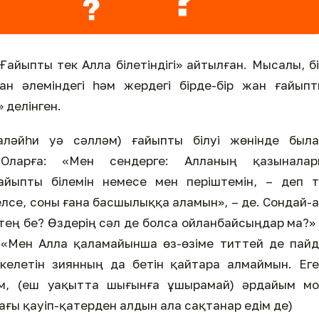
Ғайыпты тек Алла білетіндігі» айтылған. Мысалы, б
ан әлеміндегі һәм жердегі бірде-бір жан ғайып
» делінген.
ләйһи уә сәлләм) ғайыпты білуі жөнінде была
 Оларға: «Мен сендерге: Алланың қазыналар
Ғайыпты білемін немесе мен періштемін, – деп 
лсе, соны ғана басшылыққа аламын», – де. Сондай-
 тең бе? Өздерің сәл де болса ойланбайсыңдар ма?»
: «Мен Алла қаламайынша өз-өзіме титтей де пай
 келетін зиянның да бетін қайтара алмаймын. Ег
ам, (еш уақытта шығынға ұшырамай) әрдайым мо
ағы қауіп-қатерден алдын ала сақтанар едім де)