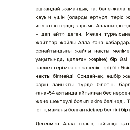
ешқандай жамандық та, бәле-жала да
қауым үшін (оларды әртүрлі теріс 
игілікті істердің қарымы Алланың кеңш
– деп айт» деген. Мекен тұрғысына
жайттар жайлы Алла ғана хабардар
орнайтындығы жайлы нақты мәліме
уақытында, қалаған жеріне) бір Өз
қасиеттері мен ерекшеліктері) бір Өзі
нақты білмейді. Сондай-ақ, ешбір ж
бәрін лайықты түрде білетін, ба
ғана»
54
аятында айтылған бес нәрсені
және шектеулі болып екіге бөлінеді. 
істің маманы болған кісілер белгілі б
Дегенмен Алла толық ғайыпқа қат