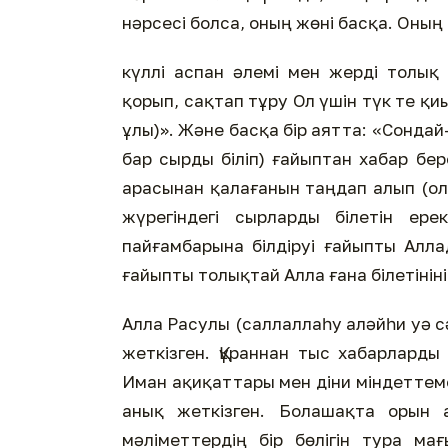
нәрсесі болса, оның жөні басқа. Оның (
күллі аспан әлемі мен жерді толық
қорып, сақтап тұру Ол үшін түк те қиы
ұлы)». Және басқа бір аятта: «Сонда
бар сырды біліп) ғайыптан хабар бе
арасынан қалағанын таңдап алып (ол
жүрегіндегі сырларды білетін ере
пайғамбарына білдіруі ғайыпты Алла
ғайыпты толықтай Алла ғана білетініні
Алла Расулы (саллаллаһу аләйһи уә сәл
жеткізген. Құраннан тыс хабарларды
Иман ақиқаттары мен діни міндеттем
анық жеткізген. Болашақта орын а
мәліметтердің бір бөлігін тура мағ