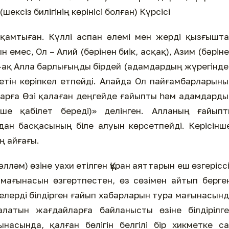
шексіз билігінің көрінісі болған) Күрсісі
 қамтыған. Күллі аспан әлемі мен жерді қызғышт
н емес, Ол – Алий (бәрінен биік, асқақ), Азим (бәрін
й-ақ Алла барлығыңды бірдей (адамдардың жүрегінде
ретін көріпкел етпейді. Алайда Ол пайғамбарларын
арға Өзі қалаған деңгейде ғайыпты һәм адамдард
кше қабілет береді)» делінген. Алланың ғайыпт
дан басқасының біле алуын көрсетпейді. Керісінш
ң айғағы.
ләм) өзіне уахи етілген Құран аяттарын еш өзгерісс
 мағынасын өзгертпестен, өз сөзімен айтып берге
елерді білдірген ғайып хабарларын тура мағынасын
латын жағдайларға байланысты өзіне білдірілге
ынасында, қалған бөлігін белгілі бір хикметке с