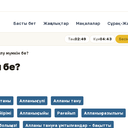
Басты бет
Жаңалықтар
Мақалалар
Сұрақ-Ж
02:49
04:43
Таң
Күн
Бесі
ілу мүмкін бе?
н бе?
станы
Алланың гүлі
Алланы тану
йірімі
Алланың сыйы
Рағайып
Алланың разылығы
болыңыз!
Алланы тануға ұмтылғандар – бақытты