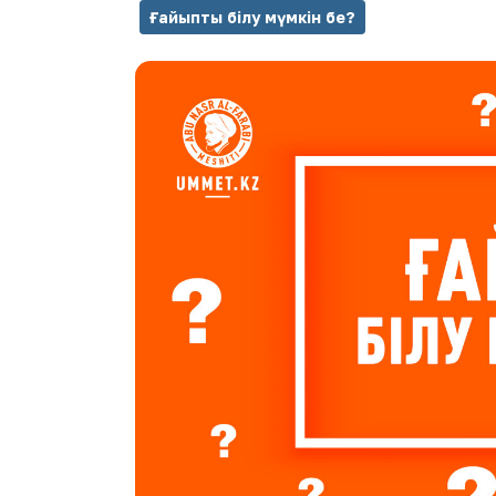
Ғайыпты білу мүмкін бе?