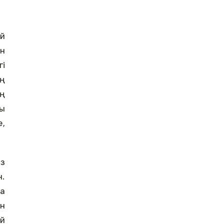
ай
ен
гі
ың
ың
ы
е,
із
н.
да
н
ай