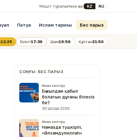
Select your language
KZ
RU
Мешіт туралы
Неке қию
ауап
Пәтуа
Ислам тарихы
Бес парыз
12:25
17:36
19:56
21:50
н
Екінті
Шам
Құптан
СОҢҒЫ: БЕС ПАРЫЗ
Иман келтіру
Ең жылдам қабыл
болатын дұғаны білесіз
бе?
30 Шілде 2026
Иман келтіру
Намазда түшкіріп,
«Әлхамдулиллаһ»