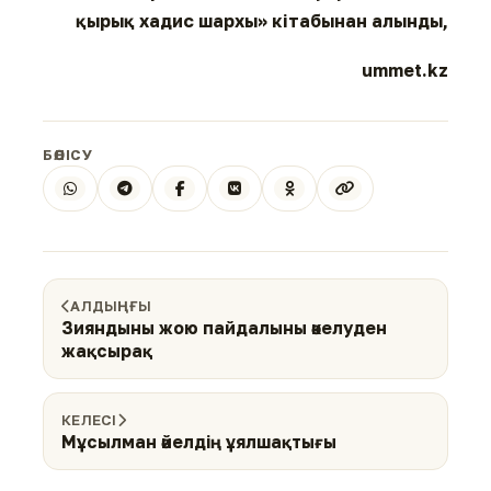
қырық хадис шархы» кітабынан алынды,
ummet.kz
БӨЛІСУ
АЛДЫҢҒЫ
Зияндыны жою пайдалыны әкелуден
жақсырақ
КЕЛЕСІ
Мұсылман әйелдің ұялшақтығы