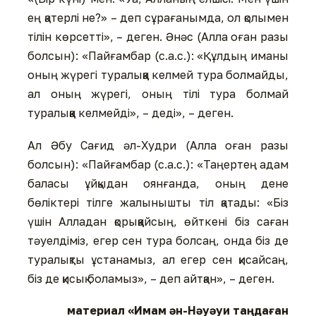
ең қатерлі не?» – деп сұрағанымда, ол қолымен
тілін көрсетті», – деген. Әнәс (Алла оған разы
болсын): «Пайғамбар (с.а.с.): «Құлдың иманы
оның жүрегі туралыққа келмей тура болмайды,
ал оның жүрегі, оның тілі тура болмай
туралыққа келмейді», – деді», – деген.
Ал Әбу Сағид әл-Худри (Алла оған разы
болсын): «Пайғамбар (с.а.с.): «Таңертең адам
баласы ұйқыдан оянғанда, оның дене
бөліктері тілге жалынышты тіл қатады: «Біз
үшін Алладан қорыққайсың, өйткені біз саған
тәуелдіміз, егер сен тура болсаң, онда біз де
туралықты ұстанамыз, ал егер сен қисайсаң,
біз де қисық боламыз», – деп айтқан», – деген.
материал «Имам ән-Нәуәуи таңдаған