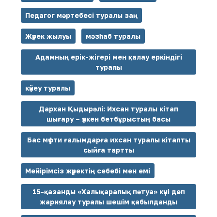
Педагог мәртебесі туралы заң
Жүрек жылуы
мәзһаб туралы
Адамның ерік-жігері мен қалау еркіндігі
туралы
күйеу туралы
Дархан Қыдырәлі: Ихсан туралы кітап
шығару – үлкен бетбұрыстың басы
Бас мүфти ғалымдарға ихсан туралы кітапты
сыйға тартты
Мейірімсіз жүректің себебі мен емі
15-қазанды «Халықаралық пәтуа» күні деп
жариялау туралы шешім қабылданды