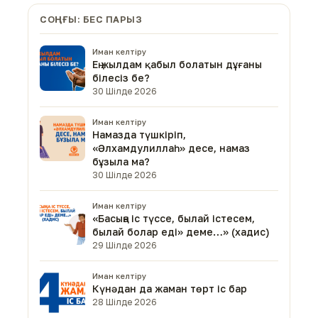
СОҢҒЫ: БЕС ПАРЫЗ
Иман келтіру
Ең жылдам қабыл болатын дұғаны
білесіз бе?
30 Шілде 2026
Иман келтіру
Намазда түшкіріп,
«Әлхамдулиллаһ» десе, намаз
бұзыла ма?
30 Шілде 2026
Иман келтіру
«Басыңа іс түссе, былай істесем,
былай болар еді» деме…» (хадис)
29 Шілде 2026
Иман келтіру
Күнәдан да жаман төрт іс бар
28 Шілде 2026