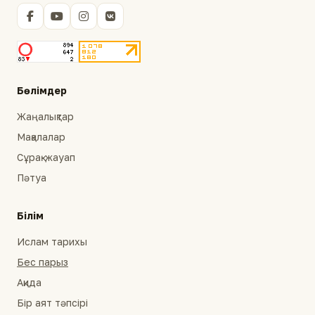
Бөлімдер
Жаңалықтар
Мақалалар
Сұрақ-жауап
Пәтуа
Білім
Ислам тарихы
Бес парыз
Ақида
Бір аят тәпсірі