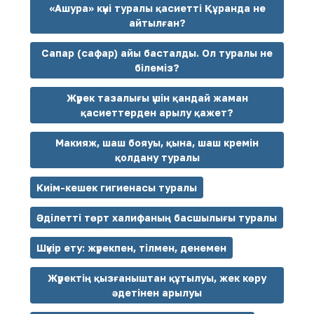
«Ашура» күні туралы қасиетті Құранда не
айтылған?
Сапар (сафар) айы басталды. Ол туралы не
білеміз?
Жүрек тазалығы үшін қандай жаман
қасиеттерден арылу қажет?
Макияж, шаш бояуы, қына, шаш кремін
қолдану туралы
Киім-кешек гигиенасы туралы
Әділетті төрт халифаның басшылығы туралы
Шүкір ету: жүрекпен, тілмен, денемен
Жүректің қызғаныштан құтылуы, жек көру
әдетінен арылуы