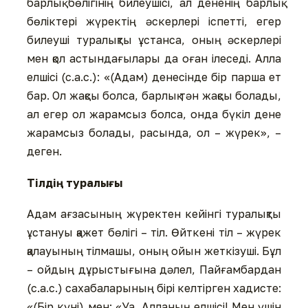
барлық бөлігінің билеушісі, ал дененің барлық
бөліктері жүректің әскерлері іспетті, егер
билеуші туралықты ұстанса, оның әскерлері
мен қол астындағылары да оған ілеседі. Алла
елшісі (с.а.с.): «(Адам) денесінде бір парша ет
бар. Ол жақсы болса, барлық тән жақсы болады,
ал егер ол жарамсыз болса, онда бүкіл дене
жарамсыз болады, расында, ол – жүрек», –
деген.
Тілдің туралығы
Адам ағзасының жүректен кейінгі туралықты
ұстануы қажет бөлігі – тіл. Өйткені тіл – жүрек
қалауының тілмашы, оның ойын жеткізуші. Бұл
– ойдың дұрыстығына дәлел, Пайғамбардан
(с.а.с.) сахабаларының бірі келтірген хадисте:
«(Бір күні) мен: «Уа, Алланың елшісі! Мен үшін