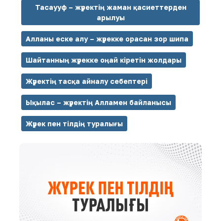
Тасаууф – жүректің жаман қасиеттерден
арылуы
Алланы еске алу – жүрекке орасан зор шипа
Шайтанның жүрекке оңай кіретін жолдары
Жүректің тасқа айналу себептері
Ықылас – жүректің Алламен байланысы
Жүрек пен тілдің туралығы