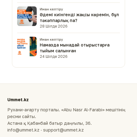
Иман келтіру
Әдемі киінгенді жақсы көремін, бұл
тәкәппарлық па?
28 Шілде 2026
Иман келтіру
Намазда мынадай отырыстарға
тыйым салынған
24 Шілде 2026
Ummet.kz
Рухани-ағарту порталы. «Abu Nasr Al-Farabi» мешітінің
ресми сайты.
Астана қ., Қабанбай батыр даңғылы, 36.
info@ummet.kz · support@ummet.kz