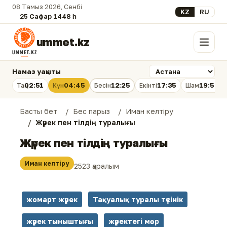
08 Тамыз 2026, Сенбі
Select your lan
KZ
RU
25 Сафар 1448 һ.
ummet.kz
Мәзір
Намаз уақыты
02:51
04:45
12:25
17:35
19:54
Таң
Күн
Бесін
Екінті
Шам
Басты бет
Бес парыз
Иман келтіру
Жүрек пен тілдің туралығы
Жүрек пен тілдің туралығы
Иман келтіру
2523 қаралым
жомарт жүрек
Тақуалық туралы түсінік
жүрек тыныштығы
жүректегі мөр