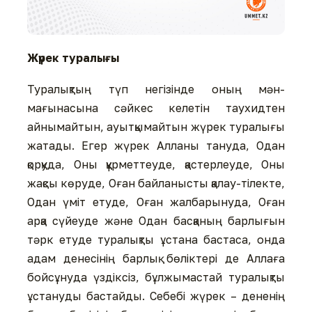
Жүрек туралығы
Туралықтың түп негізінде оның мән-
мағынасына сәйкес келетін таухидтен
айнымайтын, ауытқымайтын жүрек туралығы
жатады. Егер жүрек Алланы тануда, Одан
қорқуда, Оны құрметтеуде, қастерлеуде, Оны
жақсы көруде, Оған байланысты қалау-тілекте,
Одан үміт етуде, Оған жалбарынуда, Оған
арқа сүйеуде және Одан басқаның барлығын
тәрк етуде туралықты ұстана бастаса, онда
адам денесінің барлық бөліктері де Аллаға
бойсұнуда үздіксіз, бұлжымастай туралықты
ұстануды бастайды. Себебі жүрек – дененің