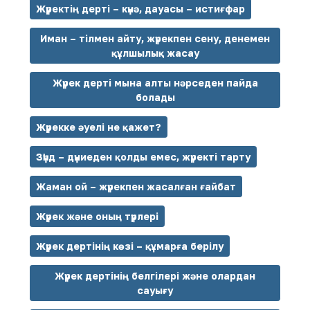
Жүректің дерті – күнә, дауасы – истиғфар
Иман – тілмен айту, жүрекпен сену, денемен
құлшылық жасау
Жүрек дерті мына алты нәрседен пайда
болады
Жүрекке әуелі не қажет?
Зүһд – дүниеден қолды емес, жүректі тарту
Жаман ой – жүрекпен жасалған ғайбат
Жүрек және оның түрлері
Жүрек дертінің көзі – құмарға берілу
Жүрек дертінің белгілері және олардан
сауығу