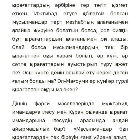
қырағаттардың әрбіріне тер төгіп қызмет
еткен. Ижтиһад етуге қабілетсіз болған
мұсылмандар төрт мәзһабтың қалағанымен
қалайша жүруіне болатын болса, сол сияқты
бұл қырағаттардың қалағанымен оқи алады.
Олай болса мұсылмандардың тек бір
қырағатпен оқуы харам болып, әр күні, әр
сәтте қырағаттарын ауыстырып тұру қажет
пе? Осы күнге дейін осылай ету керек деген
ғалым болды ма? Әл-Мағсуми әр күні әр түрлі
қырағатпен оқиды ма екен?
Діннің фәрғи мәселелерінде мүжтәһид
имамдарға ілесу мен Құран оқығанда қырағат
имамдарына ілесудің арасында қандай
айырмашылық бар? «Мұсылмандар бұл
қырағаттардан тек біреуін ғана үйрене алып,