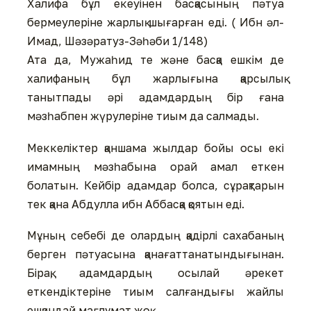
Халифа бұл екеуінен басқасының пәтуа
бермеулеріне жарлық шығарған еді. ( Ибн әл-
Имад, Шәзәратуз-Зәһәби 1/148)
Ата да, Мужаһид те және басқа ешкім де
халифаның бұл жарлығына қарсылық
танытпады әрі адамдардың бір ғана
мәзһабпен жүрулеріне тиым да салмады.
Меккеліктер қаншама жылдар бойы осы екі
имамның мәзһабына орай амал еткен
болатын. Кейбір адамдар болса, сұрақтарын
тек қана Абдулла ибн Аббасқа қоятын еді.
Мұның себебі де олардың қадірлі сахабаның
берген пәтуасына қанағаттанатындығынан.
Бірақ, адамдардың осылай әрекет
еткендіктеріне тиым салғандығы жайлы
ешқандай мағлұмат жоқ.