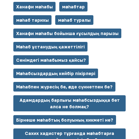
Ханафи мәзһабы
мәзһабтар
мәзһаб тарихы
мәзһаб туралы
Ханафи мәзһабы бойынша ғұсылдың парызы
Мәзһаб ұстанудың қажеттілігі
Сенімдегі мәзһабымыз қайсы?
Мәзһабсыздардың кейбір пікірлері
Мәзһабпен жүресің бе, әлде сүннетпен бе?
Адамдардың барлығы мәзһабсыздыққа бет
алса не болмақ?
Бірнеше мәзһабтың болуының хикметі не?
Сахих хадистер тұрғанда мәзһабтарға