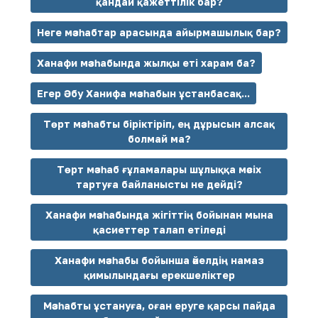
қандай қажеттілік бар?
Неге мәзһабтар арасында айырмашылық бар?
Ханафи мәзһабында жылқы еті харам ба?
Егер Әбу Ханифа мәзһабын ұстанбасақ...
Төрт мәзһабты біріктіріп, ең дұрысын алсақ
болмай ма?
Төрт мәзһаб ғұламалары шұлыққа мәсіх
тартуға байланысты не дейді?
Ханафи мәзһабында жігіттің бойынан мына
қасиеттер талап етіледі
Ханафи мәзһабы бойынша әйелдің намаз
қимылындағы ерекшеліктер
Мәзһабты ұстануға, оған еруге қарсы пайда