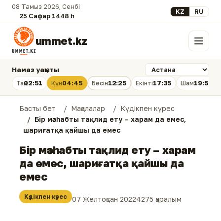
08 Тамыз 2026, Сенбі
Select your lan
KZ
RU
25 Сафар 1448 һ.
ummet.kz
Мәзір
Намаз уақыты
02:51
04:45
12:25
17:35
19:54
Таң
Күн
Бесін
Екінті
Шам
Басты бет
Мақалалар
Күдікпен күрес
Бір мәзһабты тақлид ету – харам да емес,
шариғатқа қайшы да емес
Бір мәзһабты тақлид ету – харам
да емес, шариғатқа қайшы да
емес
Күдікпен күрес
07 Желтоқсан 2022
4275 қаралым