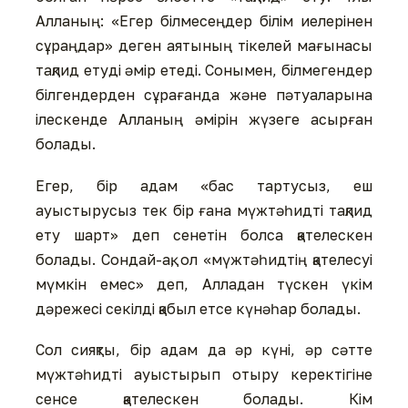
Алланың: «Егер білмесеңдер білім иелерінен
сұраңдар» деген аятының тікелей мағынасы
тақлид етуді әмір етеді. Сонымен, білмегендер
білгендерден сұрағанда және пәтуаларына
ілескенде Алланың әмірін жүзеге асырған
болады.
Егер, бір адам «бас тартусыз, еш
ауыстырусыз тек бір ғана мүжтәһидті тақлид
ету шарт» деп сенетін болса қателескен
болады. Сондай-ақ, ол «мүжтәһидтің қателесуі
мүмкін емес» деп, Алладан түскен үкім
дәрежесі секілді қабыл етсе күнәһар болады.
Сол сияқты, бір адам да әр күні, әр сәтте
мүжтәһидті ауыстырып отыру керектігіне
сенсе қателескен болады. Кім