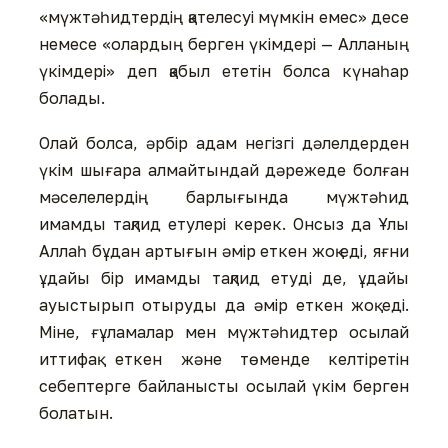
«мүжтәһидтердің қателесуі мүмкін емес» десе
немесе «олардың берген үкімдері — Алланың
үкімдері» деп қабыл ететін болса күнаһар
болады.
Олай болса, әрбір адам негізгі дәлелдерден
үкім шығара алмайтындай дәрежеде болған
мәселелердің барлығында мүжтәһид
имамды тақлид етулері керек. Онсыз да Ұлы
Аллаһ бұдан артығын әмір еткен жоқ еді, яғни
ұдайы бір имамды тақлид етуді де, ұдайы
ауыстырып отыруды да әмір еткен жоқ еді.
Міне, ғұламалар мен мүжтәһидтер осылай
иттифақ еткен және төменде келтіретін
себептерге байланысты осылай үкім берген
болатын.