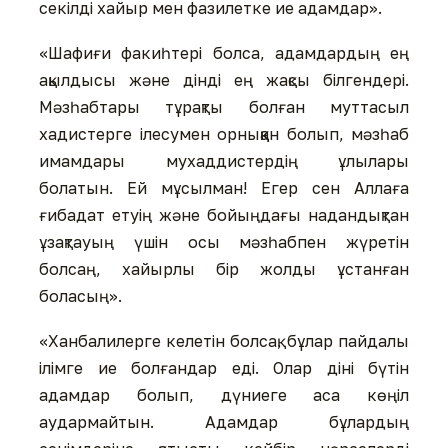
секілді хайыр мен фазилетке ие адамдар».
«Шафиғи факиһтері болса, адамдардың ең
ақылдысы және дінді ең жақсы білгендері.
Мәзһабтары тұрақты болған муттасыл
хадистерге ілесумен орныққан болып, мәзһаб
имамдары мухаддистердің ұлылары
болатын. Ей мұсылман! Егер сен Аллаға
ғибадат етуің және бойыңдағы надандықтан
ұзақтауың үшін осы мәзһабпен жүретін
болсаң, хайырлы бір жолды ұстанған
боласың».
«Ханбалилерге келетін болсақ, бұлар пайдалы
ілімге ие болғандар еді. Олар діні бүтін
адамдар болып, дүниеге аса көңіл
аудармайтын. Адамдар бұлардың