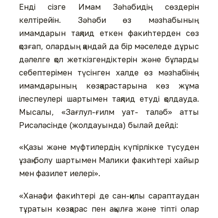
Енді сізге Имам Зәһәбидің сөздерін
келтірейін. Зәһәби өз мәзһабының
имамдарын тақлид еткен факиһтерден сөз
қозғап, олардың қандай да бір мәселеде дұрыс
дәлелге қол жеткізгендіктерін және бұларды
себептерімен түсінген халде өз мәзһабінің
имамдарының көзқарастарына көз жұма
ілеспеулері шартымен тақлид етуді қолдауда.
Мысалы, «Зағлул-ғилм уат- таләб» атты
Рисәләсінде (жолдауында) былай дейді:
«Қазы және мүфтилердің күпірлікке түсуден
ұзақ болу шартымен Малики факиһтері хайыр
мен фазилет иелері».
«Ханафи факиһтері де сан-қилы сараптаудан
тұратын көзқарас пен ақылға және тіпті олар