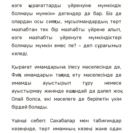
өзге қырағаттарды үйренуіне мүмкіндік
болмауы мүмкін» дегендер де бар. Біз де
олардан осы сияқты, мұсылмандардың төрт
мәзһабтан тек бір мәзһабты үйрене алып,
өзге мәзһабты үйренуге мүмкіндіктері
болмауы мүмкін емес пе? – деп сұрағымыз
келеді.
Қырағат имамдарына ілесу мәселесінде де,
Фиқһ имамдарын тақлид ету мәселесінде де
имамды ауыстырып тұру немесе
ауыстырмау жөнінде ешқандай да дәлел жоқ.
Олай болса, екі мәселеге де берілетін үкім
бірдей болады.
Үшінші себеп: Сахабалар мен табиғиндар
кезеңінде, төрт имамның кезеңі және одан