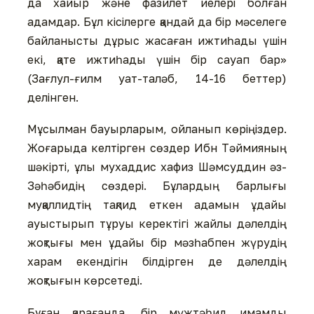
да хайыр және фазилет иелері болған
адамдар. Бұл кісілерге қандай да бір мәселеге
байланысты дұрыс жасаған ижтиһады үшін
екі, қате ижтиһады үшін бір сауап бар»
(Зағлул-ғилм уат-таләб, 14-16 беттер)
делінген.
Мұсылман бауырларым, ойланып көріңіздер.
Жоғарыда келтірген сөздер Ибн Тәймияның
шәкірті, ұлы мухаддис хафиз Шәмсуддин әз-
Зәһәбидің сөздері. Бұлардың барлығы
муқаллидтің тақлид еткен адамын ұдайы
ауыстырып тұруы керектігі жайлы дәлелдің
жоқтығы мен ұдайы бір мәзһабпен жүрудің
харам екендігін білдірген де дәлелдің
жоқтығын көрсетеді.
Бұған қарағанда, бір мүжтәһид имамды