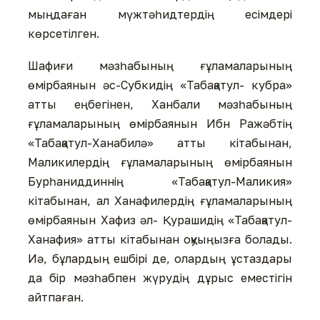
мыңдаған мүжтәһидтердің есімдері
көрсетілген.
Шафиғи мәзһабының ғұламаларының
өмірбаянын әс-Субкидің «Табақатул- кубра»
атты еңбегінен, Ханбали мәзһабының
ғұламаларының өмірбаянын Ибн Ражәбтің
«Табақатул-Ханабилә» атты кітабынан,
Маликилердің ғұламаларының өмірбаянын
Бурһаниддиннің «Табақатул-Маликия»
кітабынан, ал Ханафилердің ғұламаларының
өмірбаянын Хафиз әл- Қурашидің «Табақатул-
Ханафия» атты кітабынан оқуыңызға болады.
Иә, бұлардың ешбірі де, олардың ұстаздары
да бір мәзһабпен жүрудің дұрыс еместігін
айтпаған.