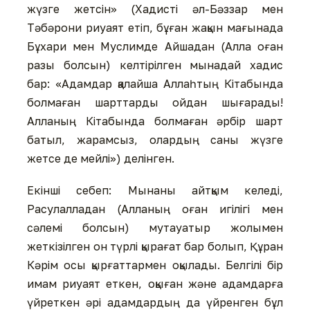
жүзге жетсін» (Хадисті әл-Бәззар мен
Тәбәрони риуаят етіп, бұған жақын мағынада
Бұхари мен Муслимде Айшадан (Алла оған
разы болсын) келтірілген мынадай хадис
бар: «Адамдар қалайша Аллаһтың Кітабында
болмаған шарттарды ойдан шығарады!
Алланың Кітабында болмаған әрбір шарт
батыл, жарамсыз, олардың саны жүзге
жетсе де мейлі») делінген.
Екінші себеп: Мынаны айтқым келеді,
Расулалладан (Алланың оған игілігі мен
сәлемі болсын) мутауатыр жолымен
жеткізілген он түрлі қырағат бар болып, Құран
Кәрім осы қырғаттармен оқылады. Белгілі бір
имам риуаят еткен, оқыған және адамдарға
үйреткен әрі адамдардың да үйренген бұл