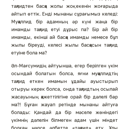
тақлидтен басқа жолы жоқ екенін жоғарыда
айтып өттік. Енді мынаны сұрағымыз келеді:
Муқаллид бір адамның әр күні жаңа бір
имамды тақлид етуі дұрыс па? Бір ай бір
имамды, екінші ай басқа имамды немесе бұл
жылы біреуді, келесі жылы басқасын тақлид
етуіне бола ма?
Әл-Мағсумидің айтуынша, егер берілген үкім
осындай болатын болса, яғни муқаллидтің
тақлид еткен имамын ұдайы ауыстырып
отыруы керек болса, онда тақлидтың осылай
жасауының қажеттілігіне орай бір дәлелі бар
ма?! Бұған жауап ретінде мынаны айтуға
болады: Қандай да бір мәселе жөніндегі
үкімнің дәлелін білмеген адам үшін міндет
болған нәрсе әлбетте «тақлид» ету. Ұлы