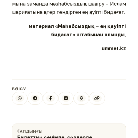
мына заманда мәзһабсыздыққа шақыру – Ислам
шариғатына қатер төндірген ең қауіпті бидағат.
материал «Мәзһабсыздық – ең қауіпті
бидағат» кітабынан алынды,
ummet.kz
БӨЛІСУ
АЛДЫҢҒЫ
Бидғаттың сенімде, сөздерде,