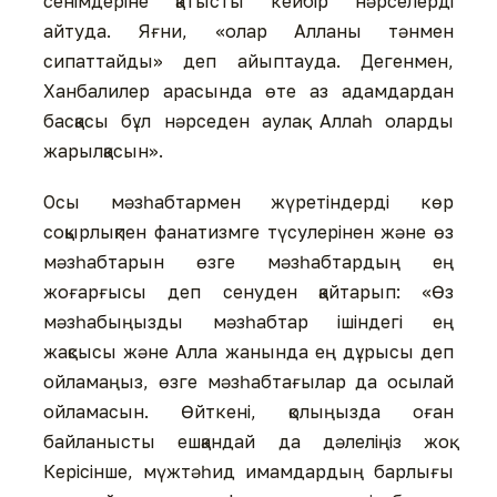
сенімдеріне қатысты кейбір нәрселерді
айтуда. Яғни, «олар Алланы тәнмен
сипаттайды» деп айыптауда. Дегенмен,
Ханбалилер арасында өте аз адамдардан
басқасы бұл нәрседен аулақ. Аллаһ оларды
жарылқасын».
Осы мәзһабтармен жүретіндерді көр
соқырлықпен фанатизмге түсулерінен және өз
мәзһабтарын өзге мәзһабтардың ең
жоғарғысы деп сенуден қайтарып: «Өз
мәзһабыңызды мәзһабтар ішіндегі ең
жақсысы және Алла жанында ең дұрысы деп
ойламаңыз, өзге мәзһабтағылар да осылай
ойламасын. Өйткені, қолыңызда оған
байланысты ешқандай да дәлеліңіз жоқ.
Керісінше, мүжтәһид имамдардың барлығы