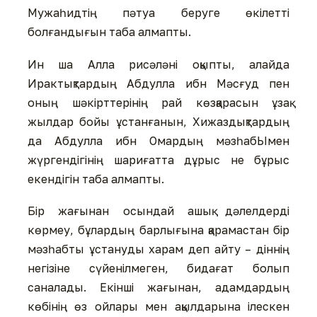
Мужаһидтің пәтуа беруге өкілетті
болғандығын таба алмапты.
Ин ша Алла рисәләні оқыпты, алайда
Ирактықтардың Абдулла ибн Мәсғуд пен
оның шәкірттерінің рай көзқарасын ұзақ
жылдар бойы ұстанғанын, Хижаздықтардың
да Абдулла ибн Омардың мәзһабЫмен
жүргендігінің шариғатта дұрыс не бұрыс
екендігін таба алмапты.
Бір жағынан осындай ашық дәлелдерді
көрмеу, бұлардың барлығына қарамастан бір
мәзһабты ұстануды харам деп айту – діннің
негізіне сүйенілмеген, бидағат болып
саналады. Екінші жағынан, адамдардың
көбінің өз ойлары мен ақылдарына ілескен