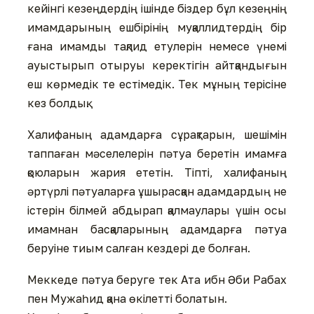
кейінгі кезеңдердің ішінде біздер бұл кезеңнің
имамдарының ешбірінің муқаллидтердің бір
ғана имамды тақлид етулерін немесе үнемі
ауыстырып отыруы керектігін айтқандығын
еш көрмедік те естімедік. Тек мұның терісіне
кез болдық.
Халифаның адамдарға сұрақтарын, шешімін
таппаған мәселелерін пәтуа беретін имамға
қоюларын жария ететін. Тіпті, халифаның
әртүрлі пәтуаларға ұшырасқан адамдардың не
істерін білмей абдырап қалмаулары үшін осы
имамнан басқаларының адамдарға пәтуа
беруіне тиым салған кездері де болған.
Меккеде пәтуа беруге тек Ата ибн Әби Рабах
пен Мужаһид қана өкілетті болатын.