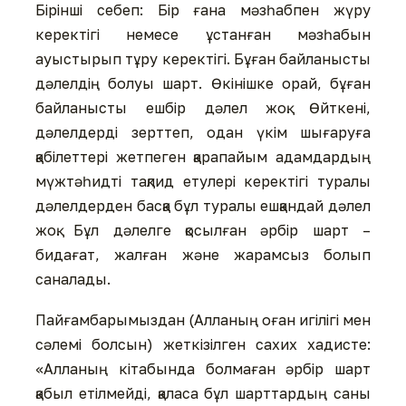
Бірінші себеп: Бір ғана мәзһабпен жүру
керектігі немесе ұстанған мәзһабын
ауыстырып тұру керектігі. Бұған байланысты
дәлелдің болуы шарт. Өкінішке орай, бұған
байланысты ешбір дәлел жоқ. Өйткені,
дәлелдерді зерттеп, одан үкім шығаруға
қабілеттері жетпеген қарапайым адамдардың
мүжтәһидті тақлид етулері керектігі туралы
дәлелдерден басқа бұл туралы ешқандай дәлел
жоқ. Бұл дәлелге қосылған әрбір шарт –
бидағат, жалған және жарамсыз болып
саналады.
Пайғамбарымыздан (Алланың оған игілігі мен
сәлемі болсын) жеткізілген сахих хадисте:
«Алланың кітабында болмаған әрбір шарт
қабыл етілмейді, қаласа бұл шарттардың саны