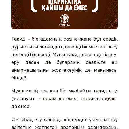
Тақлид – бір адамның сөзіне және бұл сөздің
дұрыстығы жөніндегі дәлелді білместен ілесу
дегенді білдіреді. Мұны тақлид десең де, ілесу,
еру десең де бұлардың сөздікте еш
айырмашылығы жоқ, екеуінің де мағынасы
бірдей.
Муқаллидтің тек қана бір мәзһабты тақлид етуі
(ұстануы) — харам да емес, шариғатқа қайшы
да емес.
Ижтиһад ету және дәлелдерден үкім шығару
қабілетіне жетпеген қарапайым адамдардың