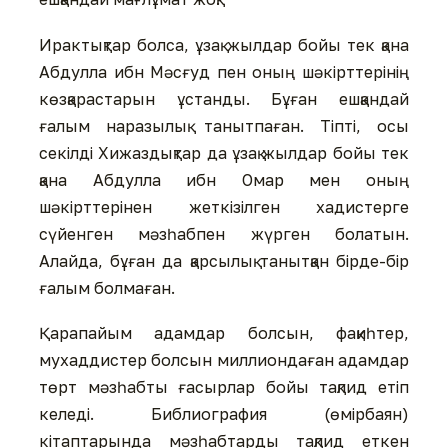
Ирактықтар болса, ұзақ жылдар бойы тек қана
Абдулла ибн Мәсғуд пен оның шәкірттерінің
көзқарастарын ұстанды. Бұған ешқандай
ғалым наразылық танытпаған. Тіпті, осы
секілді Хижаздықтар да ұзақ жылдар бойы тек
қана Абдулла ибн Омар мен оның
шәкірттерінен жеткізілген хадистерге
сүйенген мәзһабпен жүрген болатын.
Алайда, бұған да қарсылық танытқан бірде-бір
ғалым болмаған.
Қарапайым адамдар болсын, фақиһтер,
мухаддистер болсын миллиондаған адамдар
төрт мәзһабты ғасырлар бойы тақлид етіп
келеді. Библиография (өмірбаян)
кітаптарында мәзһабтарды тақлид еткен