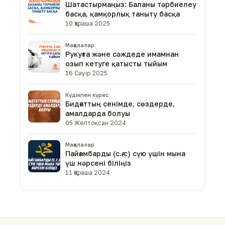
Шатастырмаңыз: Баланы тәрбиелеу
басқа, қамқорлық таныту басқа
10 Қараша 2025
Мақалалар
Рукуғта және сәждеде имамнан
озып кетуге қатысты тыйым
16 Сәуір 2025
Күдікпен күрес
Бидғаттың сенімде, сөздерде,
амалдарда болуы
05 Желтоқсан 2024
Мақалалар
Пайғамбарды (с.ғ.с) сүю үшін мына
үш нәрсені біліңіз
11 Қараша 2024