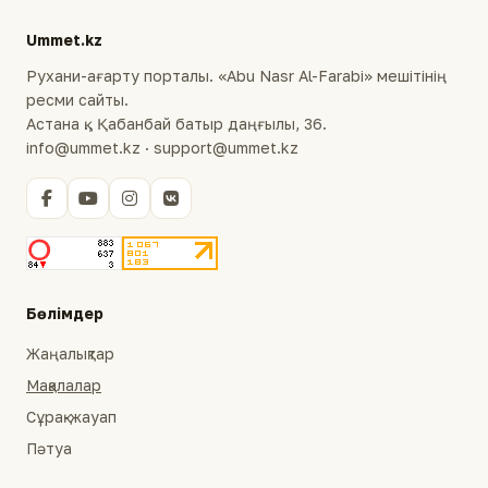
Ummet.kz
Рухани-ағарту порталы. «Abu Nasr Al-Farabi» мешітінің
ресми сайты.
Астана қ., Қабанбай батыр даңғылы, 36.
info@ummet.kz · support@ummet.kz
Бөлімдер
Жаңалықтар
Мақалалар
Сұрақ-жауап
Пәтуа