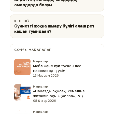
амалдарда болуы
КЕЛЕСІ
Сүннетті жоққа шығару бүлігі алғаш рет
қашан туындаған?
СОҢҒЫ МАҚАЛАЛАР
Мақалалар
Майға және суға түскен лас
нәрселердің үкімі
15 Маусым 2026
Мақалалар
«Намазды оқысаң, кемеліне
жеткізіп оқы!» («Исра», 78)
08 Қаңтар 2026
Мақалалар