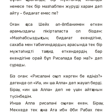
немесе тек бір мәзһабпен жүруді харам деп
айту – бидағат емес пе?
Оған қоса Шейх әл-Әлбанимен өткен
арамыздағы пікірталаста ол бізден:
«Мәзһабсыздықтың бидағат екендігіне,
сахаба мен табиғиндардың арасында тек бір
мүжтәһидті тақлид еткендердің бар
екендігіне орай бұл Рисәлада бар ма?» деп
сұрады.
Біз оған: «Рисаләні оқып көрген бе едіңіз?»
дегенде ол «Иә, ин ша Алла» деп жауап берді.
Бірақ, «ин ша Алла» деп не үшін айтқанын
түсінбедім.
Инша Алла рисәләні оқыған екен. Бірақ,
Меккеде тек қана Ата ибн Әби Рабах пен