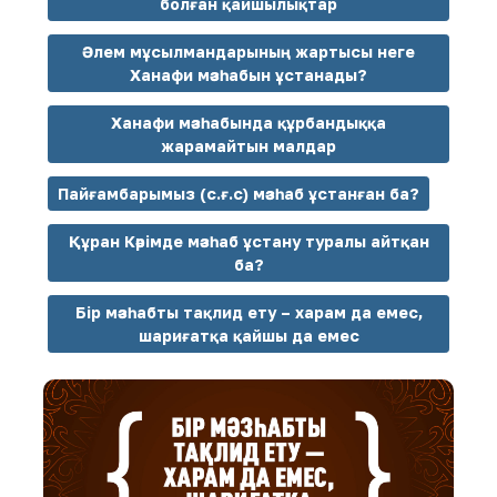
болған қайшылықтар
Әлем мұсылмандарының жартысы неге
Ханафи мәзһабын ұстанады?
Ханафи мәзһабында құрбандыққа
жарамайтын малдар
Пайғамбарымыз (с.ғ.с) мәзһаб ұстанған ба?
Құран Кәрімде мәзһаб ұстану туралы айтқан
ба?
Бір мәзһабты тақлид ету – харам да емес,
шариғатқа қайшы да емес