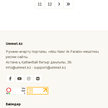
11
12
Ummet.kz
Рухани-ағарту порталы. «Abu Nasr Al-Farabi» мешітінің
ресми сайты.
Астана қ., Қабанбай батыр даңғылы, 36.
info@ummet.kz · support@ummet.kz
Бөлімдер