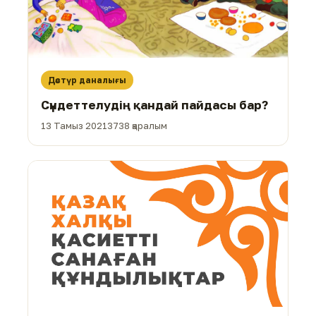
Дәстүр даналығы
Сүндеттелудің қандай пайдасы бар?
13 Тамыз 2021
3738 қаралым