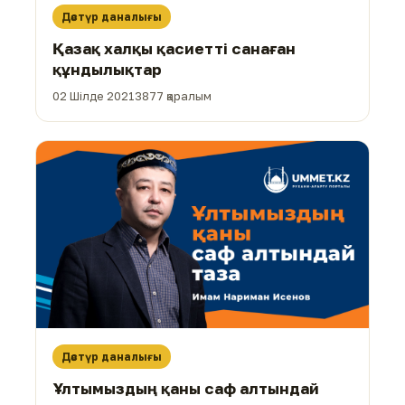
Дәстүр даналығы
Қазақ халқы қасиетті санаған
құндылықтар
02 Шілде 2021
3877 қаралым
Дәстүр даналығы
Ұлтымыздың қаны саф алтындай