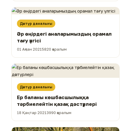
Дәстүр даналығы
Әр өңірдегі аналарымыздың орамал
тағу үлгісі
01 Ақпан 2021
5820 қаралым
Дәстүр даналығы
Ер баланы көшбасшылыққа
тәрбиелейтін қазақ дәстүрлері
18 Қаңтар 2021
3990 қаралым