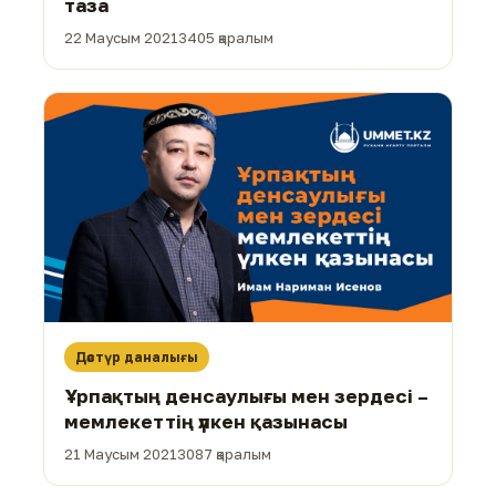
таза
22 Маусым 2021
3405 қаралым
Дәстүр даналығы
Ұрпақтың денсаулығы мен зердесі –
мемлекеттің үлкен қазынасы
21 Маусым 2021
3087 қаралым