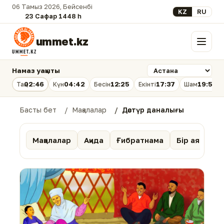
06 Тамыз 2026, Бейсенбі
Select your lan
KZ
RU
23 Сафар 1448 һ.
ummet.kz
Мәзір
Намаз уақыты
02:46
04:42
12:25
17:37
19:58
Таң
Күн
Бесін
Екінті
Шам
Басты бет
Мақалалар
Дәстүр даналығы
Мақалалар
Ақида
Ғибратнама
Бір аят тәпс