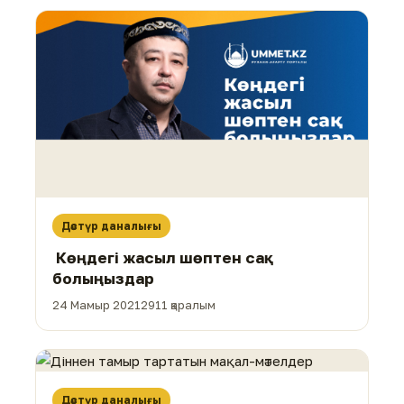
Дәстүр даналығы
Көңдегі жасыл шөптен сақ
болыңыздар
24 Мамыр 2021
2911 қаралым
Дәстүр даналығы