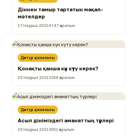
Діннен тамыр тартатын мақал-
мәтелдер
17 Наурыз 2021
4747 қаралым
Дәстүр даналығы
Қонақты қанша күн күту керек?
03 Наурыз 2021
3268 қаралым
Дәстүр даналығы
Асыл дініміздегі аманаттың түрлері
03 Наурыз 2021
3951 қаралым