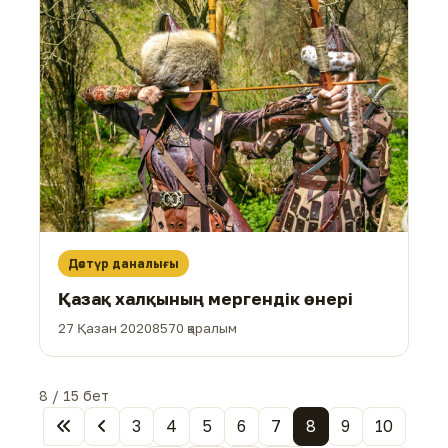
Дәстүр даналығы
Қазақ халқының мергендік өнері
27 Қазан 2020
8570 қаралым
8 / 15 бет
3
4
5
6
7
8
9
10