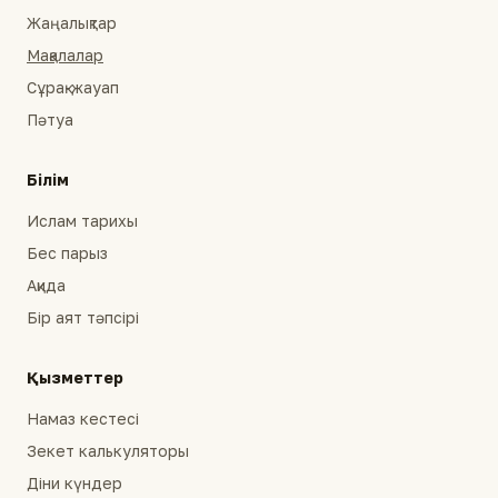
Жаңалықтар
Мақалалар
Сұрақ-жауап
Пәтуа
Білім
Ислам тарихы
Бес парыз
Ақида
Бір аят тәпсірі
Қызметтер
Намаз кестесі
Зекет калькуляторы
Діни күндер